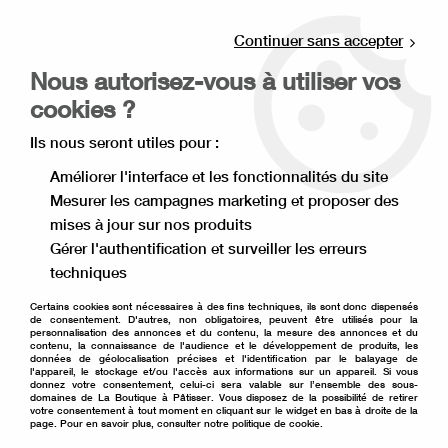
Livraison offerte à partir de 80€ d'achat en
point relais (France), et à partir de 120€ à
Continuer sans accepter
domicile(France).
Nous autorisez-vous à utiliser vos
Retrait gratuit à la boutique de Lille
cookies ?
0
Ils nous seront utiles pour :
Améliorer l'interface et les fonctionnalités du site
Mesurer les campagnes marketing et proposer des
Accueil
>
Ingrédient pâtisserie
>
Fruit sec
>
Amande
>
Amande
mises à jour sur nos produits
entière blanchie USA 200 g
Gérer l'authentification et surveiller les erreurs
techniques
Certains cookies sont nécessaires à des fins techniques, ils sont donc dispensés
de consentement. D'autres, non obligatoires, peuvent être utilisés pour la
personnalisation des annonces et du contenu, la mesure des annonces et du
contenu, la connaissance de l'audience et le développement de produits, les
données de géolocalisation précises et l'identification par le balayage de
l'appareil, le stockage et/ou l'accès aux informations sur un appareil. Si vous
donnez votre consentement, celui-ci sera valable sur l’ensemble des sous-
domaines de La Boutique à Pâtisser. Vous disposez de la possibilité de retirer
votre consentement à tout moment en cliquant sur le widget en bas à droite de la
page. Pour en savoir plus, consulter notre politique de cookie.