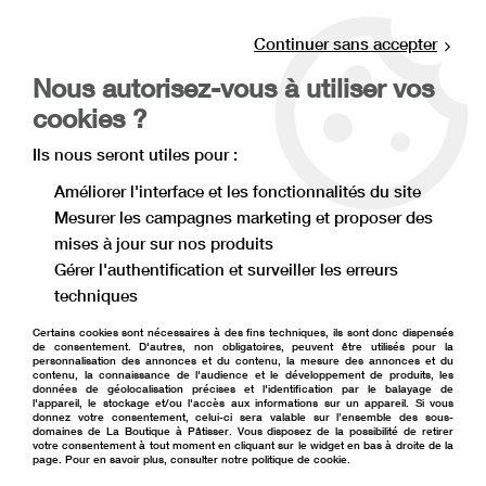
Livraison offerte à partir de 80€ d'achat en
point relais (France), et à partir de 120€ à
Continuer sans accepter
domicile(France).
Nous autorisez-vous à utiliser vos
Retrait gratuit à la boutique de Lille
cookies ?
0
Ils nous seront utiles pour :
Améliorer l'interface et les fonctionnalités du site
Mesurer les campagnes marketing et proposer des
Accueil
>
Ingrédient pâtisserie
>
Fruit sec
>
Amande
>
Amande
mises à jour sur nos produits
éffilée 125 g
Gérer l'authentification et surveiller les erreurs
techniques
Certains cookies sont nécessaires à des fins techniques, ils sont donc dispensés
de consentement. D'autres, non obligatoires, peuvent être utilisés pour la
personnalisation des annonces et du contenu, la mesure des annonces et du
contenu, la connaissance de l'audience et le développement de produits, les
données de géolocalisation précises et l'identification par le balayage de
l'appareil, le stockage et/ou l'accès aux informations sur un appareil. Si vous
donnez votre consentement, celui-ci sera valable sur l’ensemble des sous-
domaines de La Boutique à Pâtisser. Vous disposez de la possibilité de retirer
votre consentement à tout moment en cliquant sur le widget en bas à droite de la
page. Pour en savoir plus, consulter notre politique de cookie.