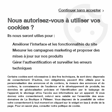
Livraison offerte à partir de 80€ d'achat en
point relais (France), et à partir de 120€ à
Continuer sans accepter
domicile(France).
Nous autorisez-vous à utiliser vos
Retrait gratuit à la boutique de Lille
cookies ?
0
Ils nous seront utiles pour :
Améliorer l'interface et les fonctionnalités du site
Mesurer les campagnes marketing et proposer des
Accueil
>
Décoration de gâteau
>
Colorant alimentaire
>
mises à jour sur nos produits
Colorant liposoluble
>
Colorant Colour Mill rouge bordeaux
burgundy
Gérer l'authentification et surveiller les erreurs
techniques
Certains cookies sont nécessaires à des fins techniques, ils sont donc dispensés
de consentement. D'autres, non obligatoires, peuvent être utilisés pour la
personnalisation des annonces et du contenu, la mesure des annonces et du
contenu, la connaissance de l'audience et le développement de produits, les
données de géolocalisation précises et l'identification par le balayage de
l'appareil, le stockage et/ou l'accès aux informations sur un appareil. Si vous
donnez votre consentement, celui-ci sera valable sur l’ensemble des sous-
domaines de La Boutique à Pâtisser. Vous disposez de la possibilité de retirer
votre consentement à tout moment en cliquant sur le widget en bas à droite de la
page. Pour en savoir plus, consulter notre politique de cookie.