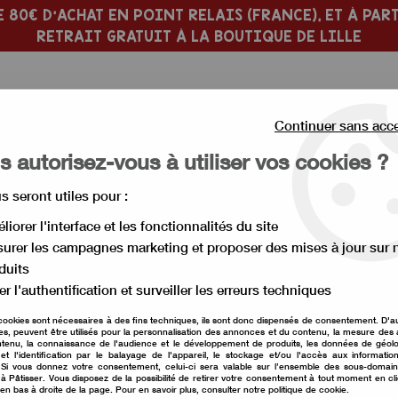
 80€ D'ACHAT EN POINT RELAIS (FRANCE), ET À PART
RETRAIT GRATUIT À LA BOUTIQUE DE LILLE
Continuer sans acc
 autorisez-vous à utiliser vos cookies ?
us seront utiles pour :
 PÂTISSERIE
MOULE À GÂTEAU
liorer l'interface et les fonctionnalités du site
urer les campagnes marketing et proposer des mises à jour sur 
nt liposoluble
>
Colorant Colour Mill orange sunset
duits
er l'authentification et surveiller les erreurs techniques
cookies sont nécessaires à des fins techniques, ils sont donc dispensés de consentement. D'a
res, peuvent être utilisés pour la personnalisation des annonces et du contenu, la mesure de
Colorant Colour Mil
tenu, la connaissance de l'audience et le développement de produits, les données de géolo
et l'identification par le balayage de l'appareil, le stockage et/ou l'accès aux informati
. Si vous donnez votre consentement, celui-ci sera valable sur l’ensemble des sous-domai
Soyez le premier à donner vot
à Pâtisser. Vous disposez de la possibilité de retirer votre consentement à tout moment en cl
 en bas à droite de la page. Pour en savoir plus, consulter notre politique de cookie.