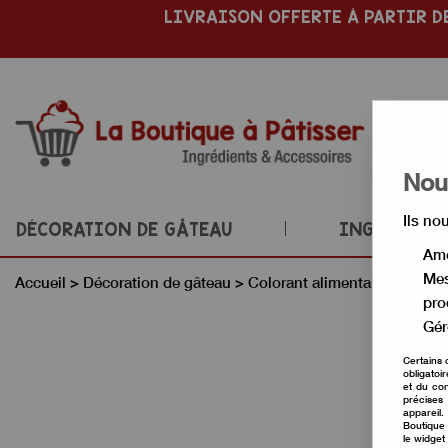
LIVRAISON OFFERTE À PARTIR DE
Nous
Ils no
DÉCORATION DE GÂTEAU
INGRÉDIENT
Amé
Mes
Accueil
>
Décoration de gâteau
>
Colorant alimentaire
>
Colora
pro
Gér
Certains 
obligatoi
et du con
précises 
appareil
Boutique 
le widget