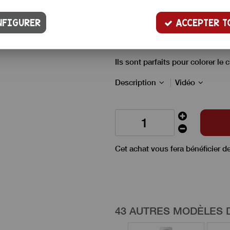
6
,
80
€
TTC
FIGURER
ACCEPTER T
Colour Mill révolutionne la cou
base d'huile.
Ils sont parfaits pour colorer le
Description
Vidéo
Cet achat vous fera bénéficier d
43 AUTRES MODÈLES 