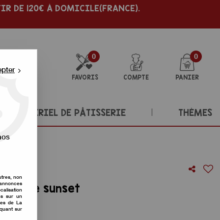
IR DE 120€ À DOMICILE(FRANCE).
0
0
epter
FAVORIS
COMPTE
PANIER
MATÉRIEL DE PÂTISSERIE
THÈMES
nos
utres, non
s annonces
l orange sunset
calisation
ons sur un
nes de La
re avis !
iquant sur