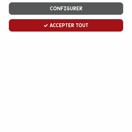
CONFIGURER
ACCEPTER TOUT
Joyeux Noël en chocolat noir x2
Soyez le premier à donner votre avis !
3
,
00
€
TTC