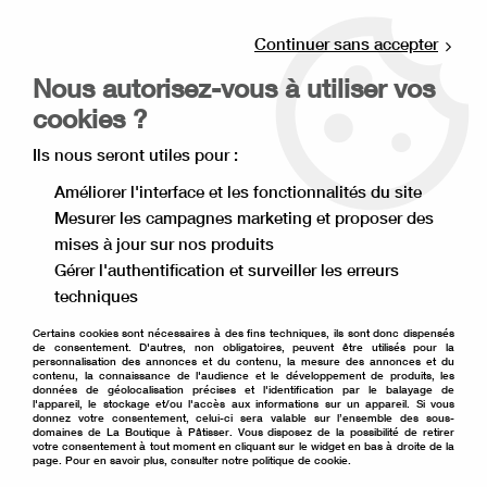
Livraison offerte à partir de 80€ d'achat en
point relais (France), et à partir de 120€ à
Continuer sans accepter
domicile(France).
Nous autorisez-vous à utiliser vos
Retrait gratuit à la boutique de Lille
cookies ?
0
Ils nous seront utiles pour :
Améliorer l'interface et les fonctionnalités du site
Mesurer les campagnes marketing et proposer des
Accueil
>
Thème
>
Noël
>
Décoration de gâteau et de bûche
>
mises à jour sur nos produits
Joyeux Noël en chocolat noir x2
Gérer l'authentification et surveiller les erreurs
techniques
Certains cookies sont nécessaires à des fins techniques, ils sont donc dispensés
de consentement. D'autres, non obligatoires, peuvent être utilisés pour la
personnalisation des annonces et du contenu, la mesure des annonces et du
contenu, la connaissance de l'audience et le développement de produits, les
données de géolocalisation précises et l'identification par le balayage de
l'appareil, le stockage et/ou l'accès aux informations sur un appareil. Si vous
donnez votre consentement, celui-ci sera valable sur l’ensemble des sous-
domaines de La Boutique à Pâtisser. Vous disposez de la possibilité de retirer
votre consentement à tout moment en cliquant sur le widget en bas à droite de la
page. Pour en savoir plus, consulter notre politique de cookie.