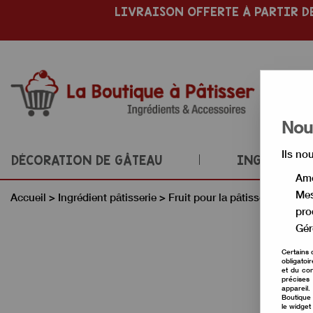
LIVRAISON OFFERTE À PARTIR DE
Nous
Ils no
DÉCORATION DE GÂTEAU
INGRÉDIENT
Amé
Mes
Accueil
>
Ingrédient pâtisserie
>
Fruit pour la pâtisserie
>
Purée
pro
Gér
Certains 
obligatoi
et du con
précises 
appareil
Boutique 
le widget