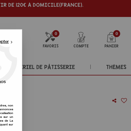
IR DE 120€ À DOMICILE(FRANCE).
0
0
epter
FAVORIS
COMPTE
PANIER
MATÉRIEL DE PÂTISSERIE
THÈMES
nos
utres, non
s annonces
 1 kg
calisation
ons sur un
nes de La
re avis !
iquant sur