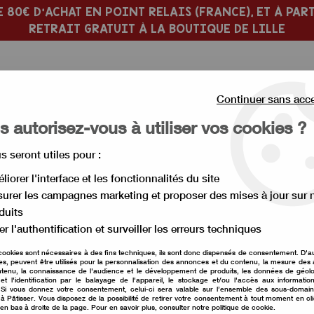
 80€ D'ACHAT EN POINT RELAIS (FRANCE), ET À PART
RETRAIT GRATUIT À LA BOUTIQUE DE LILLE
Continuer sans acc
 autorisez-vous à utiliser vos cookies ?
us seront utiles pour :
 PÂTISSERIE
MOULE À GÂTEAU
liorer l'interface et les fonctionnalités du site
urer les campagnes marketing et proposer des mises à jour sur 
 de fruit
>
Purée de mandarine 1 kg
duits
er l'authentification et surveiller les erreurs techniques
cookies sont nécessaires à des fins techniques, ils sont donc dispensés de consentement. D'a
res, peuvent être utilisés pour la personnalisation des annonces et du contenu, la mesure de
Purée de mandarine
tenu, la connaissance de l'audience et le développement de produits, les données de géolo
et l'identification par le balayage de l'appareil, le stockage et/ou l'accès aux informati
. Si vous donnez votre consentement, celui-ci sera valable sur l’ensemble des sous-domai
Soyez le premier à donner vot
à Pâtisser. Vous disposez de la possibilité de retirer votre consentement à tout moment en cl
 en bas à droite de la page. Pour en savoir plus, consulter notre politique de cookie.