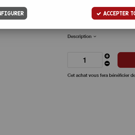
12
,
50
€
TTC
FIGURER
ACCEPTER T
Cette purée de mandarine, très p
comme un insert à la mandarine,
Description
Cet achat vous fera bénéficier d