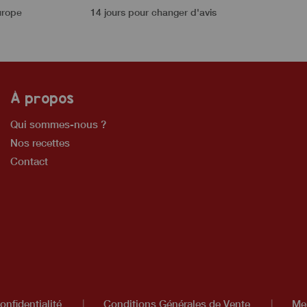
urope
14 jours pour changer d'avis
À propos
Qui sommes-nous ?
Nos recettes
Contact
onfidentialité
|
Conditions Générales de Vente
|
Men