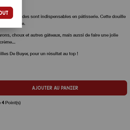
OUT
douilles rondes sont indispensables en pâtisserie. Cette douille
 de diamètre.
ons, choux et autres gâteaux, mais aussi de faire une jolie
 crème...
illes De Buyer
, pour un résultat au top !
AJOUTER AU PANIER
e
4
Point(s)