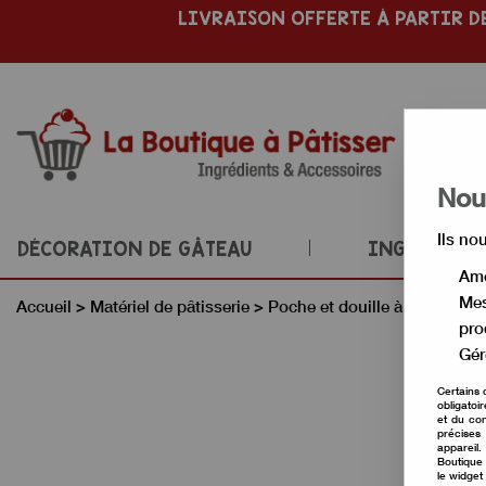
LIVRAISON OFFERTE À PARTIR DE
Nous
Ils no
DÉCORATION DE GÂTEAU
INGRÉDIENT
Amé
Mes
Accueil
>
Matériel de pâtisserie
>
Poche et douille à pâtisserie
pro
Gér
Certains 
obligatoi
et du con
précises 
appareil
Boutique 
le widget