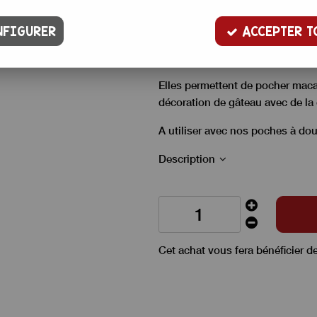
4
,
00
€
TTC
FIGURER
ACCEPTER T
Aussi appelée douille unie, ces 
ronde à une ouverture de 2,2 cm
Elles permettent de pocher macar
décoration de gâteau avec de la
A utiliser avec
nos poches à dou
Description
Cet achat vous fera bénéficier d