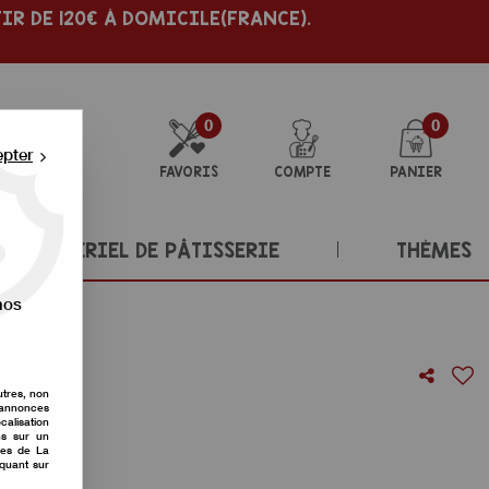
IR DE 120€ À DOMICILE(FRANCE).
0
0
epter
FAVORIS
COMPTE
PANIER
MATÉRIEL DE PÂTISSERIE
THÈMES
nos
utres, non
s annonces
m
calisation
ons sur un
nes de La
re avis !
iquant sur