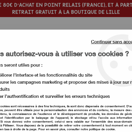
 80€ D'ACHAT EN POINT RELAIS (FRANCE), ET À PART
RETRAIT GRATUIT À LA BOUTIQUE DE LILLE
Continuer sans acc
 autorisez-vous à utiliser vos cookies ?
us seront utiles pour :
 PÂTISSERIE
MOULE À GÂTEAU
liorer l'interface et les fonctionnalités du site
urer les campagnes marketing et proposer des mises à jour sur 
>
Douille pâtissière
>
Douille ronde 22 mm
duits
er l'authentification et surveiller les erreurs techniques
cookies sont nécessaires à des fins techniques, ils sont donc dispensés de consentement. D'a
res, peuvent être utilisés pour la personnalisation des annonces et du contenu, la mesure de
Douille ronde 22 m
tenu, la connaissance de l'audience et le développement de produits, les données de géolo
et l'identification par le balayage de l'appareil, le stockage et/ou l'accès aux informati
. Si vous donnez votre consentement, celui-ci sera valable sur l’ensemble des sous-domai
Soyez le premier à donner vot
à Pâtisser. Vous disposez de la possibilité de retirer votre consentement à tout moment en cl
 en bas à droite de la page. Pour en savoir plus, consulter notre politique de cookie.