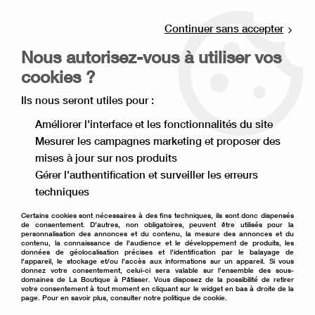
Livraison offerte à partir de 80€ d'achat en
point relais (France), et à partir de 120€ à
Continuer sans accepter
domicile(France).
Nous autorisez-vous à utiliser vos
Retrait gratuit à la boutique de Lille
cookies ?
0
Ils nous seront utiles pour :
Améliorer l'interface et les fonctionnalités du site
Mesurer les campagnes marketing et proposer des
Accueil
>
Matériel de pâtisserie
>
Emballage pâtisserie
>
mises à jour sur nos produits
Cake drum
>
Cake drum rond 25 cm noir
Gérer l'authentification et surveiller les erreurs
techniques
Certains cookies sont nécessaires à des fins techniques, ils sont donc dispensés
de consentement. D'autres, non obligatoires, peuvent être utilisés pour la
personnalisation des annonces et du contenu, la mesure des annonces et du
contenu, la connaissance de l'audience et le développement de produits, les
données de géolocalisation précises et l'identification par le balayage de
l'appareil, le stockage et/ou l'accès aux informations sur un appareil. Si vous
donnez votre consentement, celui-ci sera valable sur l’ensemble des sous-
domaines de La Boutique à Pâtisser. Vous disposez de la possibilité de retirer
votre consentement à tout moment en cliquant sur le widget en bas à droite de la
page. Pour en savoir plus, consulter notre politique de cookie.