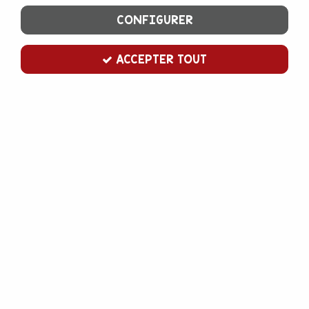
CONFIGURER
ACCEPTER TOUT
Cake drum rond 25 cm noir
Soyez le premier à donner votre avis !
3
,
40
€
TTC