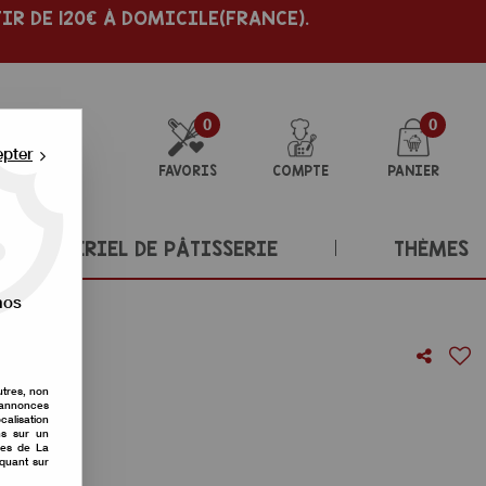
IR DE 120€ À DOMICILE(FRANCE).
0
0
epter
FAVORIS
COMPTE
PANIER
MATÉRIEL DE PÂTISSERIE
THÈMES
nos
x
utres, non
s annonces
re avis !
calisation
ons sur un
nes de La
iquant sur