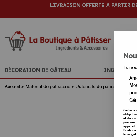
LIVRAISON OFFERTE À PARTIR DE
Nous
Ils no
DÉCORATION DE GÂTEAU
INGRÉDIENT
Amé
Mes
Accueil
>
Matériel de pâtisserie
>
Ustensile de pâtisserie
>
Acc
pro
Gér
Certains 
obligatoi
et du con
précises 
appareil
Boutique 
le widget