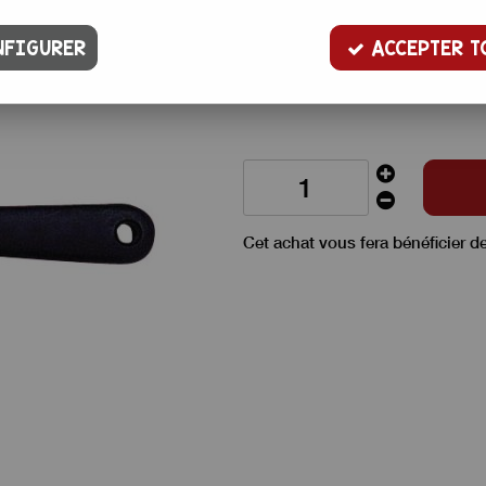
Cet ustensile permet de retirer 
FIGURER
ACCEPTER T
un diamètre de 1,5 cm, la lame e
Passe au lave-vaisselle.
Cet achat vous fera bénéficier d