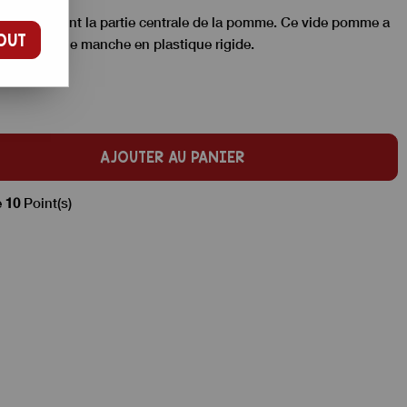
très facilement la partie centrale de la pomme. Ce vide pomme a
OUT
st en inox, le manche en plastique rigide.
AJOUTER AU PANIER
e
10
Point(s)