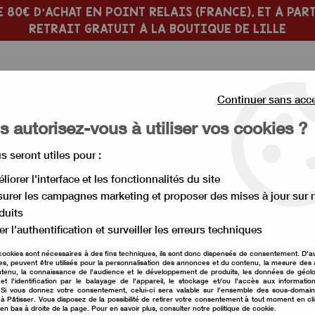
 80€ D'ACHAT EN POINT RELAIS (FRANCE), ET À PART
RETRAIT GRATUIT À LA BOUTIQUE DE LILLE
Continuer sans acc
 autorisez-vous à utiliser vos cookies ?
us seront utiles pour :
 PÂTISSERIE
MOULE À GÂTEAU
liorer l'interface et les fonctionnalités du site
urer les campagnes marketing et proposer des mises à jour sur 
essoire pâtisserie
>
Vide pomme en inox
duits
er l'authentification et surveiller les erreurs techniques
Vide pomme en ino
cookies sont nécessaires à des fins techniques, ils sont donc dispensés de consentement. D'a
res, peuvent être utilisés pour la personnalisation des annonces et du contenu, la mesure de
Soyez le premier à donner vot
tenu, la connaissance de l'audience et le développement de produits, les données de géolo
et l'identification par le balayage de l'appareil, le stockage et/ou l'accès aux informati
. Si vous donnez votre consentement, celui-ci sera valable sur l’ensemble des sous-domai
10
,
00
€
TTC
à Pâtisser. Vous disposez de la possibilité de retirer votre consentement à tout moment en cl
 en bas à droite de la page. Pour en savoir plus, consulter notre politique de cookie.