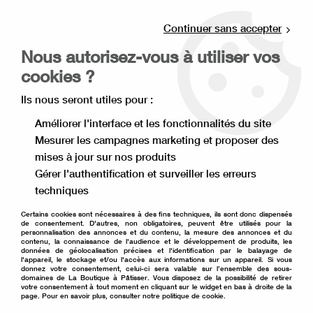
Livraison offerte à partir de 80€ d'achat en
point relais (France), et à partir de 120€ à
Continuer sans accepter
domicile(France).
Nous autorisez-vous à utiliser vos
Retrait gratuit à la boutique de Lille
cookies ?
0
Ils nous seront utiles pour :
Améliorer l'interface et les fonctionnalités du site
Mesurer les campagnes marketing et proposer des
Accueil
>
Ingrédient pâtisserie
>
Aide à la pâtisserie
>
mises à jour sur nos produits
Sucre et glucose
>
Sucre gros grains 500 g (cassons)
Gérer l'authentification et surveiller les erreurs
techniques
Certains cookies sont nécessaires à des fins techniques, ils sont donc dispensés
de consentement. D'autres, non obligatoires, peuvent être utilisés pour la
personnalisation des annonces et du contenu, la mesure des annonces et du
contenu, la connaissance de l'audience et le développement de produits, les
données de géolocalisation précises et l'identification par le balayage de
l'appareil, le stockage et/ou l'accès aux informations sur un appareil. Si vous
donnez votre consentement, celui-ci sera valable sur l’ensemble des sous-
domaines de La Boutique à Pâtisser. Vous disposez de la possibilité de retirer
votre consentement à tout moment en cliquant sur le widget en bas à droite de la
page. Pour en savoir plus, consulter notre politique de cookie.