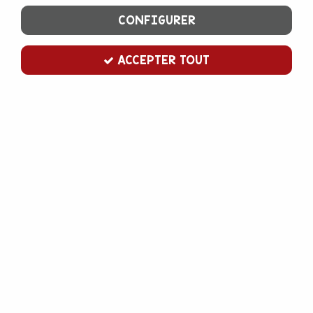
CONFIGURER
ACCEPTER TOUT
Sucre gros grains 500 g (cassons)
Soyez le premier à donner votre avis !