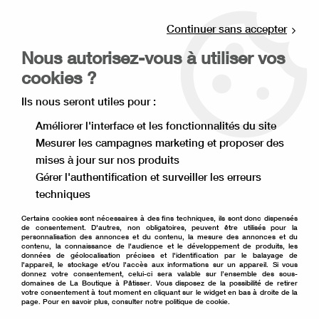
Livraison offerte à partir de 80€ d'achat en
point relais (France), et à partir de 120€ à
Continuer sans accepter
domicile(France).
Nous autorisez-vous à utiliser vos
Retrait gratuit à la boutique de Lille
cookies ?
0
Ils nous seront utiles pour :
Améliorer l'interface et les fonctionnalités du site
Mesurer les campagnes marketing et proposer des
Accueil
>
Ingrédient pâtisserie
>
Aide à la pâtisserie
>
mises à jour sur nos produits
Spray démoulage
>
Spray réfrigérant
Gérer l'authentification et surveiller les erreurs
techniques
Certains cookies sont nécessaires à des fins techniques, ils sont donc dispensés
de consentement. D'autres, non obligatoires, peuvent être utilisés pour la
personnalisation des annonces et du contenu, la mesure des annonces et du
contenu, la connaissance de l'audience et le développement de produits, les
données de géolocalisation précises et l'identification par le balayage de
l'appareil, le stockage et/ou l'accès aux informations sur un appareil. Si vous
donnez votre consentement, celui-ci sera valable sur l’ensemble des sous-
domaines de La Boutique à Pâtisser. Vous disposez de la possibilité de retirer
votre consentement à tout moment en cliquant sur le widget en bas à droite de la
page. Pour en savoir plus, consulter notre politique de cookie.