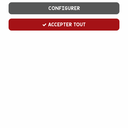
CONFIGURER
ACCEPTER TOUT
Spray réfrigérant
Soyez le premier à donner votre avis !