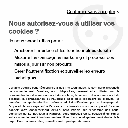
Livraison offerte à partir de 80€ d'achat en
point relais (France), et à partir de 120€ à
Continuer sans accepter
domicile(France).
Nous autorisez-vous à utiliser vos
Retrait gratuit à la boutique de Lille
cookies ?
0
Ils nous seront utiles pour :
Améliorer l'interface et les fonctionnalités du site
Mesurer les campagnes marketing et proposer des
Accueil
>
Décoration de gâteau
>
Pâte à sucre
>
Pâte à sucre
>
mises à jour sur nos produits
Pâte à sucre violet pastel lilas 250 g
Gérer l'authentification et surveiller les erreurs
techniques
Certains cookies sont nécessaires à des fins techniques, ils sont donc dispensés
de consentement. D'autres, non obligatoires, peuvent être utilisés pour la
personnalisation des annonces et du contenu, la mesure des annonces et du
contenu, la connaissance de l'audience et le développement de produits, les
données de géolocalisation précises et l'identification par le balayage de
l'appareil, le stockage et/ou l'accès aux informations sur un appareil. Si vous
donnez votre consentement, celui-ci sera valable sur l’ensemble des sous-
domaines de La Boutique à Pâtisser. Vous disposez de la possibilité de retirer
votre consentement à tout moment en cliquant sur le widget en bas à droite de la
page. Pour en savoir plus, consulter notre politique de cookie.