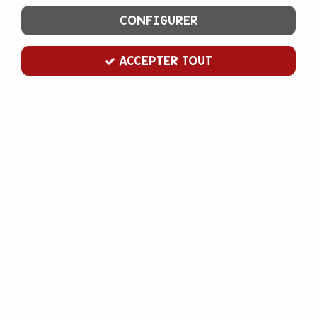
CONFIGURER
ACCEPTER TOUT
Pâte à sucre orange 100 g
Soyez le premier à donner votre avis !
2
,
80
€
TTC