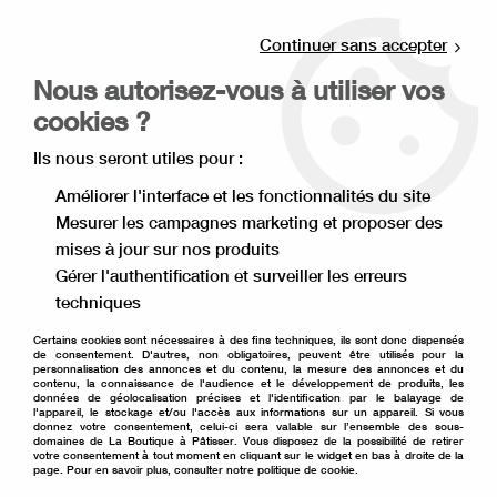
Livraison offerte à partir de 80€ d'achat en
point relais (France), et à partir de 120€ à
Continuer sans accepter
domicile(France).
Nous autorisez-vous à utiliser vos
Retrait gratuit à la boutique de Lille
cookies ?
0
Ils nous seront utiles pour :
Améliorer l'interface et les fonctionnalités du site
Mesurer les campagnes marketing et proposer des
Accueil
>
Décoration de gâteau
>
Pâte à sucre
>
Pâte à sucre
>
mises à jour sur nos produits
Pâte à sucre orange 100 g
Gérer l'authentification et surveiller les erreurs
techniques
Certains cookies sont nécessaires à des fins techniques, ils sont donc dispensés
de consentement. D'autres, non obligatoires, peuvent être utilisés pour la
personnalisation des annonces et du contenu, la mesure des annonces et du
contenu, la connaissance de l'audience et le développement de produits, les
données de géolocalisation précises et l'identification par le balayage de
l'appareil, le stockage et/ou l'accès aux informations sur un appareil. Si vous
donnez votre consentement, celui-ci sera valable sur l’ensemble des sous-
domaines de La Boutique à Pâtisser. Vous disposez de la possibilité de retirer
votre consentement à tout moment en cliquant sur le widget en bas à droite de la
page. Pour en savoir plus, consulter notre politique de cookie.