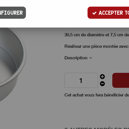
21
,
00
€
TTC
FIGURER
ACCEPTER T
Moule rond profond en aluminium
layer Cake.
30,5 cm de diamètre et 7,5 cm de
Réalisez une pièce montée
avec
Description
Cet achat vous fera bénéficier d