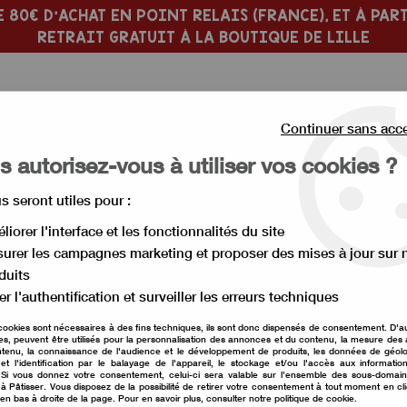
 80€ D'ACHAT EN POINT RELAIS (FRANCE), ET À PART
RETRAIT GRATUIT À LA BOUTIQUE DE LILLE
Continuer sans acc
 autorisez-vous à utiliser vos cookies ?
us seront utiles pour :
 PÂTISSERIE
MOULE À GÂTEAU
liorer l'interface et les fonctionnalités du site
urer les campagnes marketing et proposer des mises à jour sur 
âteau haut et layer cake
>
Moule rond en métal hauteur 7,5 cm di
duits
er l'authentification et surveiller les erreurs techniques
cookies sont nécessaires à des fins techniques, ils sont donc dispensés de consentement. D'a
res, peuvent être utilisés pour la personnalisation des annonces et du contenu, la mesure de
Moule rond en méta
tenu, la connaissance de l'audience et le développement de produits, les données de géolo
et l'identification par le balayage de l'appareil, le stockage et/ou l'accès aux informati
. Si vous donnez votre consentement, celui-ci sera valable sur l’ensemble des sous-domai
Soyez le premier à donner vot
à Pâtisser. Vous disposez de la possibilité de retirer votre consentement à tout moment en cl
 en bas à droite de la page. Pour en savoir plus, consulter notre politique de cookie.