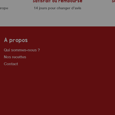
Satisfait ou remboursé
S
urope
14 jours pour changer d'avis
À propos
Qui sommes-nous ?
Nos recettes
Contact