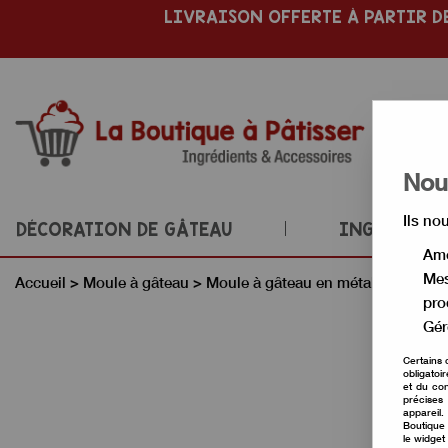
LIVRAISON OFFERTE À PARTIR DE
Nous
Ils no
DÉCORATION DE GÂTEAU
INGRÉDIENT
Amé
Mes
Accueil
>
Moule à gâteau
>
Moule à gâteau en métal
>
Moule g
pro
Gér
Certains 
obligatoi
et du con
précises 
appareil
Boutique 
le widget