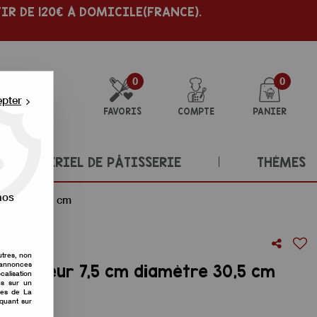
IR DE 120€ À DOMICILE(FRANCE).
0
0
epter
FAVORIS
COMPTE
PANIER
MATÉRIEL DE PÂTISSERIE
THÈMES
nos
amètre 30,5 cm
utres, non
s annonces
l hauteur 7,5 cm diamètre 30,5 cm
calisation
ons sur un
nes de La
re avis !
iquant sur