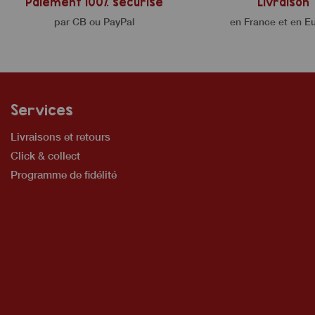
Paiement 100% sécurisé
Livraison
par CB ou PayPal
en France et en E
Services
Livraisons et retours
Click & collect
Programme de fidélité