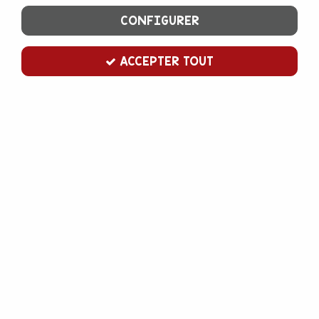
CONFIGURER
ACCEPTER TOUT
Moule à muffins grands en silicone
Soyez le premier à donner votre avis !
13
,
00
€
TTC