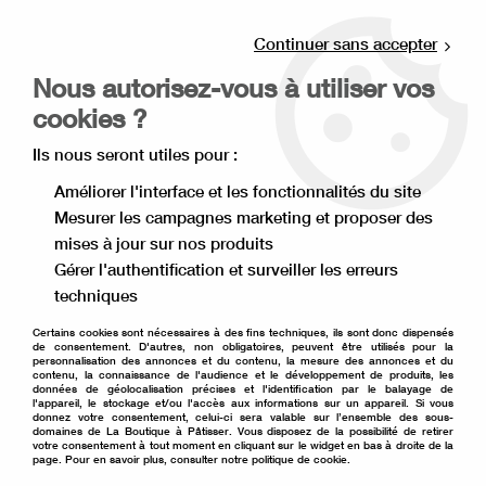
Livraison offerte à partir de 80€ d'achat en
point relais (France), et à partir de 120€ à
Continuer sans accepter
domicile(France).
Nous autorisez-vous à utiliser vos
Retrait gratuit à la boutique de Lille
cookies ?
0
Ils nous seront utiles pour :
Améliorer l'interface et les fonctionnalités du site
Mesurer les campagnes marketing et proposer des
Accueil
>
Moule à gâteau
>
Moule en silicone
>
mises à jour sur nos produits
Moule à petits gâteaux
>
Moule à muffins grands en silicone
Gérer l'authentification et surveiller les erreurs
techniques
Certains cookies sont nécessaires à des fins techniques, ils sont donc dispensés
de consentement. D'autres, non obligatoires, peuvent être utilisés pour la
personnalisation des annonces et du contenu, la mesure des annonces et du
contenu, la connaissance de l'audience et le développement de produits, les
données de géolocalisation précises et l'identification par le balayage de
l'appareil, le stockage et/ou l'accès aux informations sur un appareil. Si vous
donnez votre consentement, celui-ci sera valable sur l’ensemble des sous-
domaines de La Boutique à Pâtisser. Vous disposez de la possibilité de retirer
votre consentement à tout moment en cliquant sur le widget en bas à droite de la
page. Pour en savoir plus, consulter notre politique de cookie.