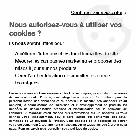
Livraison offerte à partir de 80€ d'achat en
point relais (France), et à partir de 120€ à
Continuer sans accepter
domicile(France).
Nous autorisez-vous à utiliser vos
Retrait gratuit à la boutique de Lille
cookies ?
0
Ils nous seront utiles pour :
Améliorer l'interface et les fonctionnalités du site
Mesurer les campagnes marketing et proposer des
Accueil
>
Moule à gâteau
>
Moule à gâteau en métal
>
mises à jour sur nos produits
Moule à charnière
>
Moule à gâteau démontable haut 18 cm
Gérer l'authentification et surveiller les erreurs
techniques
Certains cookies sont nécessaires à des fins techniques, ils sont donc dispensés
de consentement. D'autres, non obligatoires, peuvent être utilisés pour la
personnalisation des annonces et du contenu, la mesure des annonces et du
contenu, la connaissance de l'audience et le développement de produits, les
données de géolocalisation précises et l'identification par le balayage de
l'appareil, le stockage et/ou l'accès aux informations sur un appareil. Si vous
donnez votre consentement, celui-ci sera valable sur l’ensemble des sous-
domaines de La Boutique à Pâtisser. Vous disposez de la possibilité de retirer
votre consentement à tout moment en cliquant sur le widget en bas à droite de la
page. Pour en savoir plus, consulter notre politique de cookie.