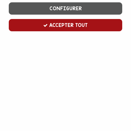
CONFIGURER
ACCEPTER TOUT
Moule à gâteau démontable haut 18
cm
Soyez le premier à donner votre avis !