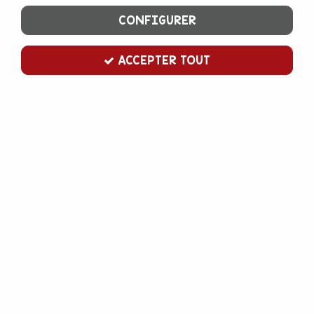
CONFIGURER
ACCEPTER TOUT
Minuteur électronique
Soyez le premier à donner votre avis !
10
,
00
€
TTC