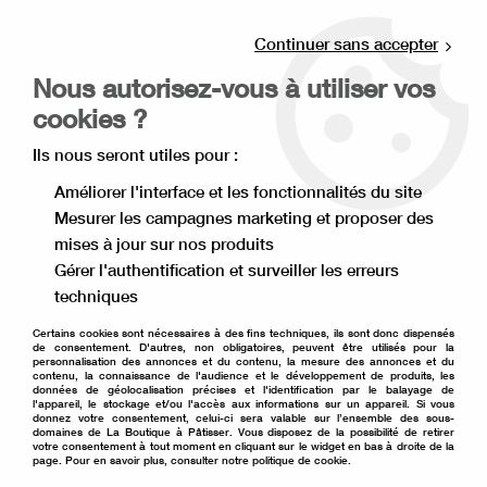
Livraison offerte à partir de 80€ d'achat en
point relais (France), et à partir de 120€ à
Continuer sans accepter
domicile(France).
Nous autorisez-vous à utiliser vos
Retrait gratuit à la boutique de Lille
cookies ?
0
Ils nous seront utiles pour :
Améliorer l'interface et les fonctionnalités du site
Mesurer les campagnes marketing et proposer des
Accueil
>
Matériel de pâtisserie
>
Ustensile de pâtisserie
>
mises à jour sur nos produits
Thermomètre et balance de cuisine
>
Minuteur électronique
Gérer l'authentification et surveiller les erreurs
techniques
Certains cookies sont nécessaires à des fins techniques, ils sont donc dispensés
de consentement. D'autres, non obligatoires, peuvent être utilisés pour la
personnalisation des annonces et du contenu, la mesure des annonces et du
contenu, la connaissance de l'audience et le développement de produits, les
données de géolocalisation précises et l'identification par le balayage de
l'appareil, le stockage et/ou l'accès aux informations sur un appareil. Si vous
donnez votre consentement, celui-ci sera valable sur l’ensemble des sous-
domaines de La Boutique à Pâtisser. Vous disposez de la possibilité de retirer
votre consentement à tout moment en cliquant sur le widget en bas à droite de la
page. Pour en savoir plus, consulter notre politique de cookie.