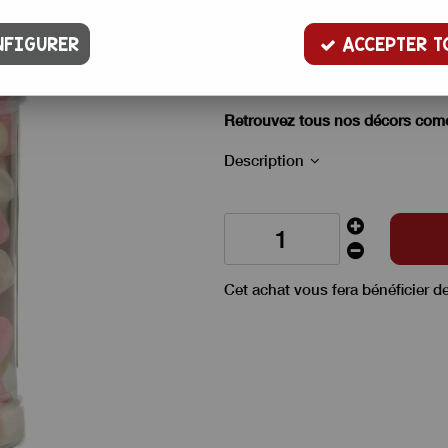
4
,
00
€
TTC
FIGURER
ACCEPTER T
Petites guimauves de plusieurs 
décorer.
Retrouvez tous nos décors comest
Description
Cet achat vous fera bénéficier d