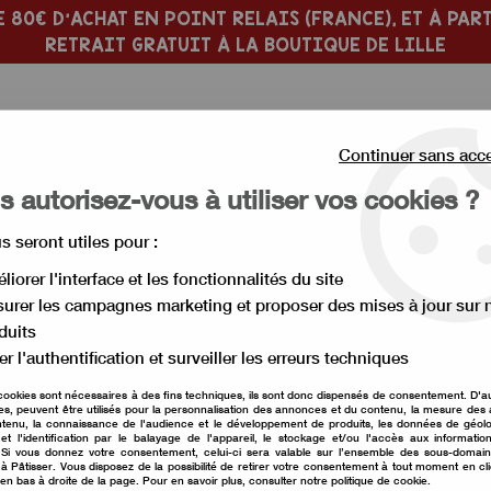
 80€ D'ACHAT EN POINT RELAIS (FRANCE), ET À PART
RETRAIT GRATUIT À LA BOUTIQUE DE LILLE
Continuer sans acc
 autorisez-vous à utiliser vos cookies ?
us seront utiles pour :
 PÂTISSERIE
MOULE À GÂTEAU
liorer l'interface et les fonctionnalités du site
urer les campagnes marketing et proposer des mises à jour sur 
or à parsemer
>
Mini guimauve multicolore
duits
er l'authentification et surveiller les erreurs techniques
cookies sont nécessaires à des fins techniques, ils sont donc dispensés de consentement. D'a
res, peuvent être utilisés pour la personnalisation des annonces et du contenu, la mesure de
Mini guimauve mult
tenu, la connaissance de l'audience et le développement de produits, les données de géolo
et l'identification par le balayage de l'appareil, le stockage et/ou l'accès aux informati
. Si vous donnez votre consentement, celui-ci sera valable sur l’ensemble des sous-domai
Soyez le premier à donner vot
à Pâtisser. Vous disposez de la possibilité de retirer votre consentement à tout moment en cl
 en bas à droite de la page. Pour en savoir plus, consulter notre politique de cookie.