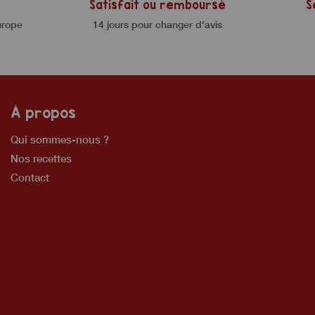
Satisfait ou remboursé
S
urope
14 jours pour changer d'avis
À propos
Qui sommes-nous ?
Nos recettes
Contact