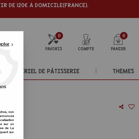
IR DE 120€ À DOMICILE(FRANCE).
0
0
epter
FAVORIS
COMPTE
PANIER
MATÉRIEL DE PÂTISSERIE
THÈMES
nos
utres, non
s annonces
icolore
calisation
ons sur un
nes de La
re avis !
iquant sur