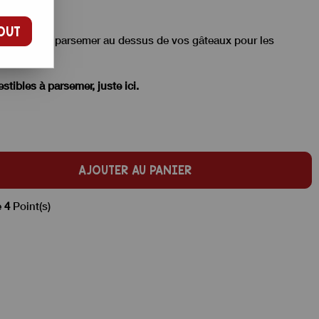
OUT
couleurs, à parsemer au dessus de vos gâteaux pour les
ibles à parsemer, juste ici.
AJOUTER AU PANIER
e
4
Point(s)