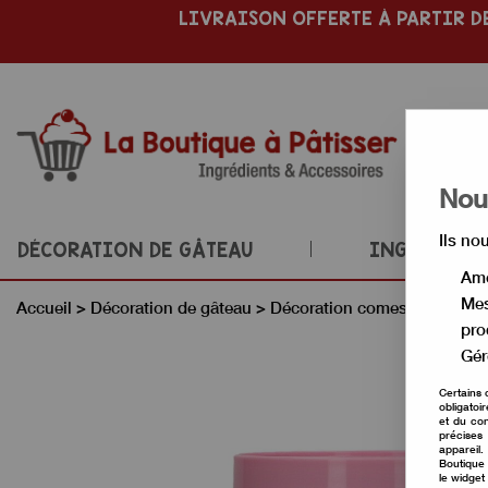
LIVRAISON OFFERTE À PARTIR DE
Nous
Ils no
DÉCORATION DE GÂTEAU
INGRÉDIENT
Amé
Mes
Accueil
>
Décoration de gâteau
>
Décoration comestible
>
Déc
pro
Gér
Certains 
obligatoi
et du con
précises 
appareil
Boutique 
le widget