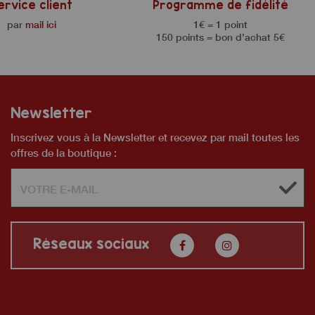
ervice client
Programme de fidélité
par
mail ici
1€ = 1 point
150 points = bon d’achat 5€
Newsletter
Inscrivez vous à la Newsletter et recevez par mail toutes les
offres de la boutique :
Réseaux sociaux