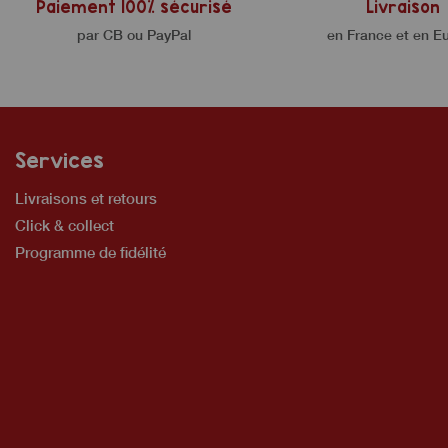
Paiement 100% sécurisé
Livraison
par CB ou PayPal
en France et en E
Services
Livraisons et retours
Click & collect
Programme de fidélité