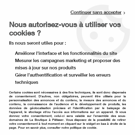
Livraison offerte à partir de 80€ d'achat en
point relais (France), et à partir de 120€ à
Continuer sans accepter
domicile(France).
Nous autorisez-vous à utiliser vos
Retrait gratuit à la boutique de Lille
cookies ?
0
Ils nous seront utiles pour :
Améliorer l'interface et les fonctionnalités du site
Mesurer les campagnes marketing et proposer des
Accueil
>
Nos recettes
>
La bûche vanille framboise
mises à jour sur nos produits
Gérer l'authentification et surveiller les erreurs
La bûche vanille
techniques
framboise
Certains cookies sont nécessaires à des fins techniques, ils sont donc dispensés
de consentement. D'autres, non obligatoires, peuvent être utilisés pour la
personnalisation des annonces et du contenu, la mesure des annonces et du
contenu, la connaissance de l'audience et le développement de produits, les
données de géolocalisation précises et l'identification par le balayage de
l'appareil, le stockage et/ou l'accès aux informations sur un appareil. Si vous
donnez votre consentement, celui-ci sera valable sur l’ensemble des sous-
domaines de La Boutique à Pâtisser. Vous disposez de la possibilité de retirer
votre consentement à tout moment en cliquant sur le widget en bas à droite de la
page. Pour en savoir plus, consulter notre politique de cookie.