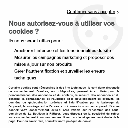
Livraison offerte à partir de 80€ d'achat en
point relais (France), et à partir de 120€ à
Continuer sans accepter
domicile(France).
Nous autorisez-vous à utiliser vos
Retrait gratuit à la boutique de Lille
cookies ?
0
Ils nous seront utiles pour :
Améliorer l'interface et les fonctionnalités du site
Mesurer les campagnes marketing et proposer des
Accueil
>
Matériel de pâtisserie
>
Emballage pâtisserie
>
mises à jour sur nos produits
Support à gâteau
>
Fond en carton rond 8 cm x20
Gérer l'authentification et surveiller les erreurs
techniques
Certains cookies sont nécessaires à des fins techniques, ils sont donc dispensés
de consentement. D'autres, non obligatoires, peuvent être utilisés pour la
personnalisation des annonces et du contenu, la mesure des annonces et du
contenu, la connaissance de l'audience et le développement de produits, les
données de géolocalisation précises et l'identification par le balayage de
l'appareil, le stockage et/ou l'accès aux informations sur un appareil. Si vous
donnez votre consentement, celui-ci sera valable sur l’ensemble des sous-
domaines de La Boutique à Pâtisser. Vous disposez de la possibilité de retirer
votre consentement à tout moment en cliquant sur le widget en bas à droite de la
page. Pour en savoir plus, consulter notre politique de cookie.