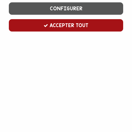
CONFIGURER
ACCEPTER TOUT
Fond en carton rond 8 cm x20
Soyez le premier à donner votre avis !
4
,
50
€
TTC
Lot de 20 cartons ronds de 8 cm de diamètre, avec une petite