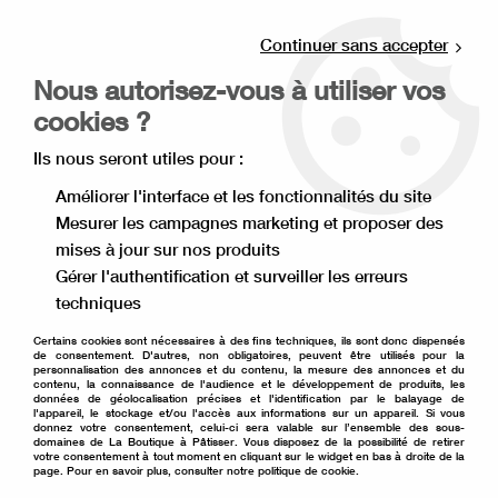
Livraison offerte à partir de 80€ d'achat en
point relais (France), et à partir de 120€ à
Continuer sans accepter
domicile(France).
Nous autorisez-vous à utiliser vos
Retrait gratuit à la boutique de Lille
cookies ?
0
Ils nous seront utiles pour :
Améliorer l'interface et les fonctionnalités du site
Mesurer les campagnes marketing et proposer des
Accueil
>
Matériel de pâtisserie
>
Emballage pâtisserie
>
mises à jour sur nos produits
Support à gâteau
>
Fond carton rond or 18 cm
Gérer l'authentification et surveiller les erreurs
techniques
Certains cookies sont nécessaires à des fins techniques, ils sont donc dispensés
de consentement. D'autres, non obligatoires, peuvent être utilisés pour la
personnalisation des annonces et du contenu, la mesure des annonces et du
contenu, la connaissance de l'audience et le développement de produits, les
données de géolocalisation précises et l'identification par le balayage de
l'appareil, le stockage et/ou l'accès aux informations sur un appareil. Si vous
donnez votre consentement, celui-ci sera valable sur l’ensemble des sous-
domaines de La Boutique à Pâtisser. Vous disposez de la possibilité de retirer
votre consentement à tout moment en cliquant sur le widget en bas à droite de la
page. Pour en savoir plus, consulter notre politique de cookie.