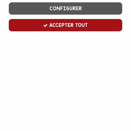
CONFIGURER
ACCEPTER TOUT
Fond carton rond or 18 cm
Soyez le premier à donner votre avis !
0
,
40
€
TTC
Support à gâteau en carton, rond de 18 cm de diamètre, doré.