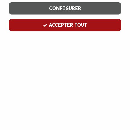
CONFIGURER
ACCEPTER TOUT
emporte pièce violoncelle grand
Soyez le premier à donner votre avis !
3
,
00
€
TTC