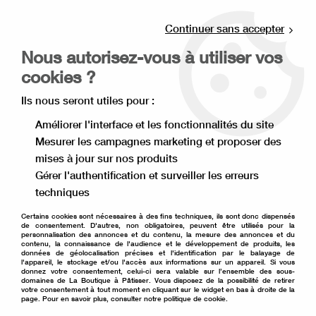
Livraison offerte à partir de 80€ d'achat en
point relais (France), et à partir de 120€ à
Continuer sans accepter
domicile(France).
Nous autorisez-vous à utiliser vos
Retrait gratuit à la boutique de Lille
cookies ?
0
Ils nous seront utiles pour :
Améliorer l'interface et les fonctionnalités du site
Mesurer les campagnes marketing et proposer des
Accueil
>
Moule à gâteau
>
Emporte pièce
>
mises à jour sur nos produits
Emporte pièce loisirs (musique, outil, sport...)
>
emporte pièce
violoncelle grand
Gérer l'authentification et surveiller les erreurs
techniques
Certains cookies sont nécessaires à des fins techniques, ils sont donc dispensés
de consentement. D'autres, non obligatoires, peuvent être utilisés pour la
personnalisation des annonces et du contenu, la mesure des annonces et du
contenu, la connaissance de l'audience et le développement de produits, les
données de géolocalisation précises et l'identification par le balayage de
l'appareil, le stockage et/ou l'accès aux informations sur un appareil. Si vous
donnez votre consentement, celui-ci sera valable sur l’ensemble des sous-
domaines de La Boutique à Pâtisser. Vous disposez de la possibilité de retirer
votre consentement à tout moment en cliquant sur le widget en bas à droite de la
page. Pour en savoir plus, consulter notre politique de cookie.