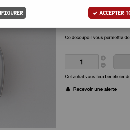
Emporte pièce en inox pour décou
FIGURER
ACCEPTER T
d'amandes et même pâte à mode
Il mesure 4,5 cm sur 4,7 cm, 1,5
Ce découpoir vous permettra de f
Cet achat vous fera bénéficier d
Recevoir une alerte