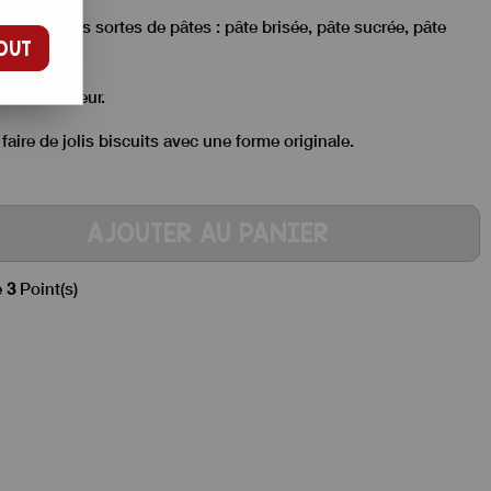
per toutes sortes de pâtes : pâte brisée, pâte sucrée, pâte
OUT
ler !
 cm de hauteur.
aire de jolis biscuits avec une forme originale.
AJOUTER AU PANIER
e
3
Point(s)