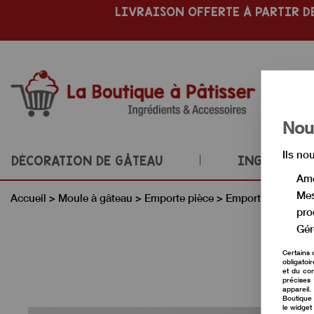
LIVRAISON OFFERTE À PARTIR DE
Nous
Ils no
DÉCORATION DE GÂTEAU
INGRÉDIENT
Amé
Mes
Accueil
>
Moule à gâteau
>
Emporte pièce
>
Emporte pièce an
pro
Gér
Certains 
obligatoi
et du con
précises 
appareil
Boutique 
le widget