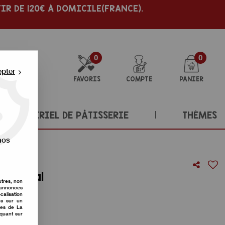
IR DE 120€ À DOMICILE(FRANCE).
0
0
epter
FAVORIS
COMPTE
PANIER
MATÉRIEL DE PÂTISSERIE
THÈMES
nos
à cheval
utres, non
s annonces
re avis !
calisation
ons sur un
nes de La
iquant sur