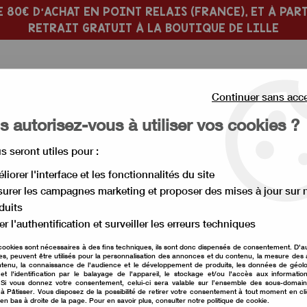
 80€ D'ACHAT EN POINT RELAIS (FRANCE), ET À PART
RETRAIT GRATUIT À LA BOUTIQUE DE LILLE
Continuer sans acc
 autorisez-vous à utiliser vos cookies ?
us seront utiles pour :
 PÂTISSERIE
MOULE À GÂTEAU
liorer l'interface et les fonctionnalités du site
urer les campagnes marketing et proposer des mises à jour sur 
imaux
>
emporte pièce fer à cheval
duits
er l'authentification et surveiller les erreurs techniques
emporte pièce fer 
cookies sont nécessaires à des fins techniques, ils sont donc dispensés de consentement. D'a
res, peuvent être utilisés pour la personnalisation des annonces et du contenu, la mesure de
Soyez le premier à donner vot
tenu, la connaissance de l'audience et le développement de produits, les données de géolo
et l'identification par le balayage de l'appareil, le stockage et/ou l'accès aux informati
. Si vous donnez votre consentement, celui-ci sera valable sur l’ensemble des sous-domai
3
,
00
€
TTC
à Pâtisser. Vous disposez de la possibilité de retirer votre consentement à tout moment en cl
 en bas à droite de la page. Pour en savoir plus, consulter notre politique de cookie.