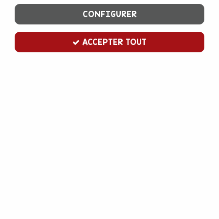
CONFIGURER
ACCEPTER TOUT
emporte pièce étoile 6 branches
Soyez le premier à donner votre avis !
3
,
00
€
TTC