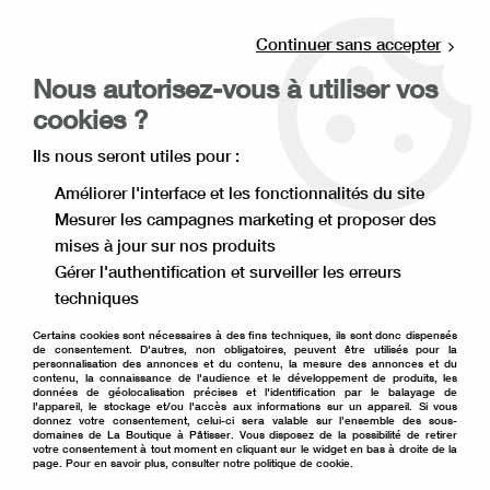
Livraison offerte à partir de 80€ d'achat en
point relais (France), et à partir de 120€ à
Continuer sans accepter
domicile(France).
Nous autorisez-vous à utiliser vos
Retrait gratuit à la boutique de Lille
cookies ?
0
Ils nous seront utiles pour :
Améliorer l'interface et les fonctionnalités du site
Mesurer les campagnes marketing et proposer des
Accueil
>
Moule à gâteau
>
Emporte pièce
>
mises à jour sur nos produits
Emporte pièce forme (rond, carré, étoile, coeur...)
>
emporte
pièce étoile 6 branches
Gérer l'authentification et surveiller les erreurs
techniques
Certains cookies sont nécessaires à des fins techniques, ils sont donc dispensés
de consentement. D'autres, non obligatoires, peuvent être utilisés pour la
personnalisation des annonces et du contenu, la mesure des annonces et du
contenu, la connaissance de l'audience et le développement de produits, les
données de géolocalisation précises et l'identification par le balayage de
l'appareil, le stockage et/ou l'accès aux informations sur un appareil. Si vous
donnez votre consentement, celui-ci sera valable sur l’ensemble des sous-
domaines de La Boutique à Pâtisser. Vous disposez de la possibilité de retirer
votre consentement à tout moment en cliquant sur le widget en bas à droite de la
page. Pour en savoir plus, consulter notre politique de cookie.