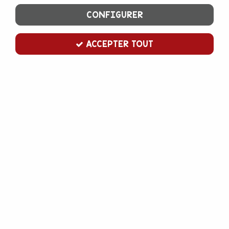
CONFIGURER
ACCEPTER TOUT
emporte pièce cheval galop
Soyez le premier à donner votre avis !
3
,
00
€
TTC
Emporte pièce en inox pour découper toutes sortes de pâtes :