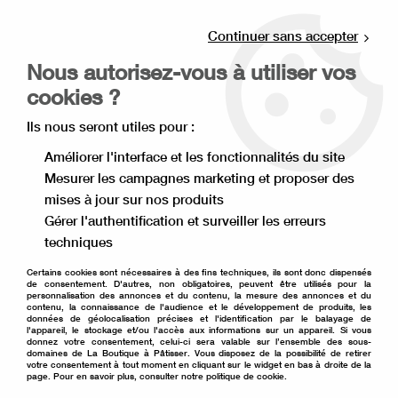
Livraison offerte à partir de 80€ d'achat en
point relais (France), et à partir de 120€ à
Continuer sans accepter
domicile(France).
Nous autorisez-vous à utiliser vos
Retrait gratuit à la boutique de Lille
cookies ?
0
Ils nous seront utiles pour :
Améliorer l'interface et les fonctionnalités du site
Mesurer les campagnes marketing et proposer des
Accueil
>
Moule à gâteau
>
Emporte pièce
>
mises à jour sur nos produits
Emporte pièce animaux
>
emporte pièce cheval galop
Gérer l'authentification et surveiller les erreurs
techniques
Certains cookies sont nécessaires à des fins techniques, ils sont donc dispensés
de consentement. D'autres, non obligatoires, peuvent être utilisés pour la
personnalisation des annonces et du contenu, la mesure des annonces et du
contenu, la connaissance de l'audience et le développement de produits, les
données de géolocalisation précises et l'identification par le balayage de
l'appareil, le stockage et/ou l'accès aux informations sur un appareil. Si vous
donnez votre consentement, celui-ci sera valable sur l’ensemble des sous-
domaines de La Boutique à Pâtisser. Vous disposez de la possibilité de retirer
votre consentement à tout moment en cliquant sur le widget en bas à droite de la
page. Pour en savoir plus, consulter notre politique de cookie.