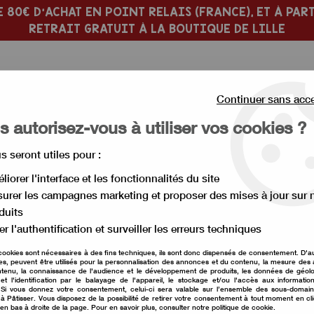
 80€ D'ACHAT EN POINT RELAIS (FRANCE), ET À PART
RETRAIT GRATUIT À LA BOUTIQUE DE LILLE
Continuer sans acc
 autorisez-vous à utiliser vos cookies ?
us seront utiles pour :
 PÂTISSERIE
MOULE À GÂTEAU
liorer l'interface et les fonctionnalités du site
urer les campagnes marketing et proposer des mises à jour sur 
ël
>
emporte pièce bonhomme petit biscuit 9,5 cm
duits
er l'authentification et surveiller les erreurs techniques
emporte pièce bonh
cookies sont nécessaires à des fins techniques, ils sont donc dispensés de consentement. D'a
res, peuvent être utilisés pour la personnalisation des annonces et du contenu, la mesure de
Soyez le premier à donner vot
tenu, la connaissance de l'audience et le développement de produits, les données de géolo
et l'identification par le balayage de l'appareil, le stockage et/ou l'accès aux informati
. Si vous donnez votre consentement, celui-ci sera valable sur l’ensemble des sous-domai
3
,
00
€
TTC
à Pâtisser. Vous disposez de la possibilité de retirer votre consentement à tout moment en cl
 en bas à droite de la page. Pour en savoir plus, consulter notre politique de cookie.