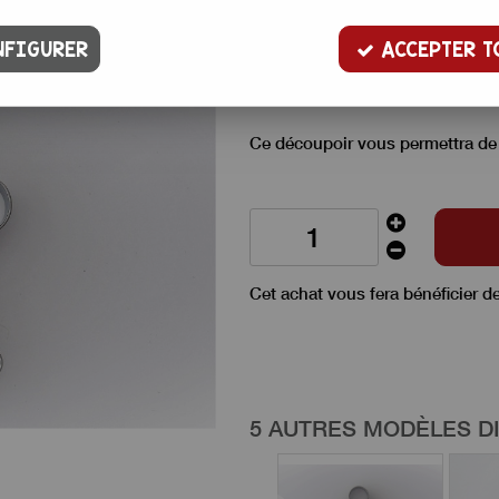
Emporte pièce en inox pour décou
FIGURER
ACCEPTER T
d'amandes et même pâte à mode
Il mesure 9 cm sur 7,5 cm, 1,5 c
Ce découpoir vous permettra de f
Cet achat vous fera bénéficier d
5 AUTRES MODÈLES D