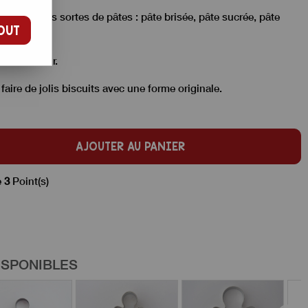
per toutes sortes de pâtes : pâte brisée, pâte sucrée, pâte
OUT
ler !
m de hauteur.
aire de jolis biscuits avec une forme originale.
AJOUTER AU PANIER
e
3
Point(s)
ISPONIBLES