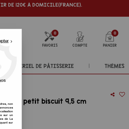
IR DE 120€ À DOMICILE(FRANCE).
0
0
epter
FAVORIS
COMPTE
PANIER
MATÉRIEL DE PÂTISSERIE
THÈMES
nos
omme petit biscuit 9,5 cm
utres, non
s annonces
re avis !
calisation
ons sur un
nes de La
iquant sur