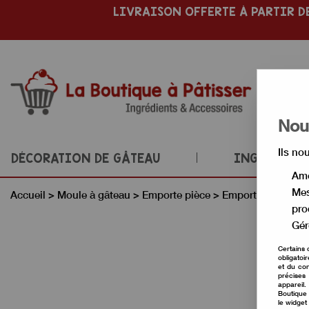
LIVRAISON OFFERTE À PARTIR DE
Nous
Ils no
DÉCORATION DE GÂTEAU
INGRÉDIENT
Amé
Mes
Accueil
>
Moule à gâteau
>
Emporte pièce
>
Emporte pièce No
pro
Gér
Certains 
obligatoi
et du con
précises 
appareil
Boutique 
le widget