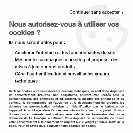
Livraison offerte à partir de 80€ d'achat en
point relais (France), et à partir de 120€ à
Continuer sans accepter
domicile(France).
Nous autorisez-vous à utiliser vos
Retrait gratuit à la boutique de Lille
cookies ?
0
Ils nous seront utiles pour :
Améliorer l'interface et les fonctionnalités du site
Mesurer les campagnes marketing et proposer des
Accueil
>
Moule à gâteau
>
Emporte pièce
>
mises à jour sur nos produits
Emporte pièce véhicule
>
emporte pièce bateau
Gérer l'authentification et surveiller les erreurs
techniques
Certains cookies sont nécessaires à des fins techniques, ils sont donc dispensés
de consentement. D'autres, non obligatoires, peuvent être utilisés pour la
personnalisation des annonces et du contenu, la mesure des annonces et du
contenu, la connaissance de l'audience et le développement de produits, les
données de géolocalisation précises et l'identification par le balayage de
l'appareil, le stockage et/ou l'accès aux informations sur un appareil. Si vous
donnez votre consentement, celui-ci sera valable sur l’ensemble des sous-
domaines de La Boutique à Pâtisser. Vous disposez de la possibilité de retirer
votre consentement à tout moment en cliquant sur le widget en bas à droite de la
page. Pour en savoir plus, consulter notre politique de cookie.