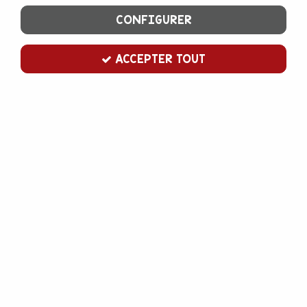
CONFIGURER
ACCEPTER TOUT
emporte pièce bateau
Soyez le premier à donner votre avis !
3
,
00
€
TTC
Emporte pièce en inox pour découper toutes sortes de pâtes :