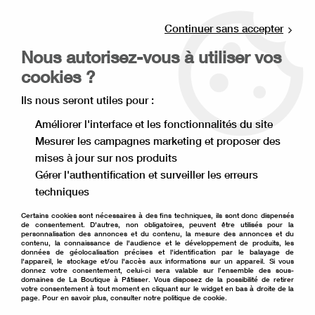
Livraison offerte à partir de 80€ d'achat en
point relais (France), et à partir de 120€ à
Continuer sans accepter
domicile(France).
Nous autorisez-vous à utiliser vos
Retrait gratuit à la boutique de Lille
cookies ?
0
Ils nous seront utiles pour :
Améliorer l'interface et les fonctionnalités du site
Mesurer les campagnes marketing et proposer des
Accueil
>
Matériel de pâtisserie
>
Poche et douille à pâtisserie
>
mises à jour sur nos produits
Douille pâtissière
>
Douille Saint Honoré 11 mm
Gérer l'authentification et surveiller les erreurs
techniques
Certains cookies sont nécessaires à des fins techniques, ils sont donc dispensés
de consentement. D'autres, non obligatoires, peuvent être utilisés pour la
personnalisation des annonces et du contenu, la mesure des annonces et du
contenu, la connaissance de l'audience et le développement de produits, les
données de géolocalisation précises et l'identification par le balayage de
l'appareil, le stockage et/ou l'accès aux informations sur un appareil. Si vous
donnez votre consentement, celui-ci sera valable sur l’ensemble des sous-
domaines de La Boutique à Pâtisser. Vous disposez de la possibilité de retirer
votre consentement à tout moment en cliquant sur le widget en bas à droite de la
page. Pour en savoir plus, consulter notre politique de cookie.