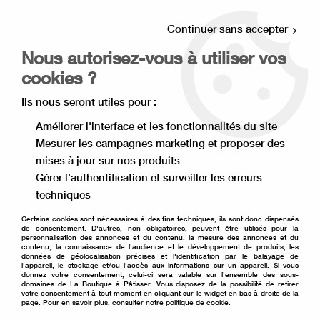
Livraison offerte à partir de 80€ d'achat en
point relais (France), et à partir de 120€ à
Continuer sans accepter
domicile(France).
Nous autorisez-vous à utiliser vos
Retrait gratuit à la boutique de Lille
cookies ?
0
Ils nous seront utiles pour :
Améliorer l'interface et les fonctionnalités du site
Mesurer les campagnes marketing et proposer des
Accueil
>
Matériel de pâtisserie
>
Poche et douille à pâtisserie
>
mises à jour sur nos produits
Douille pâtissière
>
Douille ronde 3 mm
Gérer l'authentification et surveiller les erreurs
techniques
Certains cookies sont nécessaires à des fins techniques, ils sont donc dispensés
de consentement. D'autres, non obligatoires, peuvent être utilisés pour la
personnalisation des annonces et du contenu, la mesure des annonces et du
contenu, la connaissance de l'audience et le développement de produits, les
données de géolocalisation précises et l'identification par le balayage de
l'appareil, le stockage et/ou l'accès aux informations sur un appareil. Si vous
donnez votre consentement, celui-ci sera valable sur l’ensemble des sous-
domaines de La Boutique à Pâtisser. Vous disposez de la possibilité de retirer
votre consentement à tout moment en cliquant sur le widget en bas à droite de la
page. Pour en savoir plus, consulter notre politique de cookie.