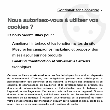
Livraison offerte à partir de 80€ d'achat en
point relais (France), et à partir de 120€ à
Continuer sans accepter
domicile(France).
Nous autorisez-vous à utiliser vos
Retrait gratuit à la boutique de Lille
cookies ?
0
Ils nous seront utiles pour :
Améliorer l'interface et les fonctionnalités du site
Mesurer les campagnes marketing et proposer des
Accueil
>
Matériel de pâtisserie
>
Poche et douille à pâtisserie
>
mises à jour sur nos produits
Douille pâtissière
>
Douille effet spirale
Gérer l'authentification et surveiller les erreurs
techniques
Certains cookies sont nécessaires à des fins techniques, ils sont donc dispensés
de consentement. D'autres, non obligatoires, peuvent être utilisés pour la
personnalisation des annonces et du contenu, la mesure des annonces et du
contenu, la connaissance de l'audience et le développement de produits, les
données de géolocalisation précises et l'identification par le balayage de
l'appareil, le stockage et/ou l'accès aux informations sur un appareil. Si vous
donnez votre consentement, celui-ci sera valable sur l’ensemble des sous-
domaines de La Boutique à Pâtisser. Vous disposez de la possibilité de retirer
votre consentement à tout moment en cliquant sur le widget en bas à droite de la
page. Pour en savoir plus, consulter notre politique de cookie.