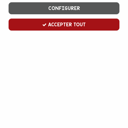
CONFIGURER
ACCEPTER TOUT
Crème végétale Chanty 1 L
1
Avis
Donnez votre avis
6
,
00
€
TTC
Cette brique de crème végétale est idéale pour réaliser des