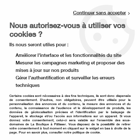
Livraison offerte à partir de 80€ d'achat en
point relais (France), et à partir de 120€ à
Continuer sans accepter
domicile(France).
Nous autorisez-vous à utiliser vos
Retrait gratuit à la boutique de Lille
cookies ?
0
Ils nous seront utiles pour :
Améliorer l'interface et les fonctionnalités du site
Mesurer les campagnes marketing et proposer des
Accueil
>
Ingrédient pâtisserie
>
Aide à la pâtisserie
>
mises à jour sur nos produits
Crème pour pâtisserie
>
Crème végétale Chanty 1 L
Gérer l'authentification et surveiller les erreurs
techniques
Certains cookies sont nécessaires à des fins techniques, ils sont donc dispensés
de consentement. D'autres, non obligatoires, peuvent être utilisés pour la
personnalisation des annonces et du contenu, la mesure des annonces et du
contenu, la connaissance de l'audience et le développement de produits, les
données de géolocalisation précises et l'identification par le balayage de
l'appareil, le stockage et/ou l'accès aux informations sur un appareil. Si vous
donnez votre consentement, celui-ci sera valable sur l’ensemble des sous-
domaines de La Boutique à Pâtisser. Vous disposez de la possibilité de retirer
votre consentement à tout moment en cliquant sur le widget en bas à droite de la
page. Pour en savoir plus, consulter notre politique de cookie.