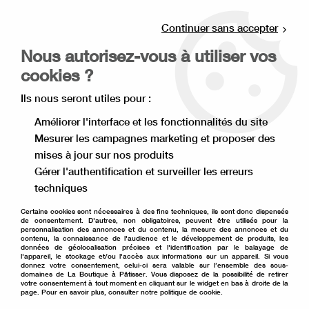
Livraison offerte à partir de 80€ d'achat en
point relais (France), et à partir de 120€ à
Continuer sans accepter
domicile(France).
Nous autorisez-vous à utiliser vos
Retrait gratuit à la boutique de Lille
cookies ?
0
Ils nous seront utiles pour :
Améliorer l'interface et les fonctionnalités du site
Mesurer les campagnes marketing et proposer des
Accueil
>
Décoration de gâteau
>
Colorant alimentaire
>
mises à jour sur nos produits
Colorant en gel
>
Colorant en gel Progel beige crème 25 g
Gérer l'authentification et surveiller les erreurs
techniques
Certains cookies sont nécessaires à des fins techniques, ils sont donc dispensés
de consentement. D'autres, non obligatoires, peuvent être utilisés pour la
personnalisation des annonces et du contenu, la mesure des annonces et du
contenu, la connaissance de l'audience et le développement de produits, les
données de géolocalisation précises et l'identification par le balayage de
l'appareil, le stockage et/ou l'accès aux informations sur un appareil. Si vous
donnez votre consentement, celui-ci sera valable sur l’ensemble des sous-
domaines de La Boutique à Pâtisser. Vous disposez de la possibilité de retirer
votre consentement à tout moment en cliquant sur le widget en bas à droite de la
page. Pour en savoir plus, consulter notre politique de cookie.