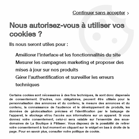
Livraison offerte à partir de 80€ d'achat en
point relais (France), et à partir de 120€ à
Continuer sans accepter
domicile(France).
Nous autorisez-vous à utiliser vos
Retrait gratuit à la boutique de Lille
cookies ?
0
Ils nous seront utiles pour :
Améliorer l'interface et les fonctionnalités du site
Mesurer les campagnes marketing et proposer des
Accueil
>
Ingrédient pâtisserie
>
Chocolat pâtissier Valrhona
>
mises à jour sur nos produits
Chocolat au lait pâtissier
>
Chocolat lait Equatoriale
Gérer l'authentification et surveiller les erreurs
techniques
Certains cookies sont nécessaires à des fins techniques, ils sont donc dispensés
de consentement. D'autres, non obligatoires, peuvent être utilisés pour la
personnalisation des annonces et du contenu, la mesure des annonces et du
contenu, la connaissance de l'audience et le développement de produits, les
données de géolocalisation précises et l'identification par le balayage de
l'appareil, le stockage et/ou l'accès aux informations sur un appareil. Si vous
donnez votre consentement, celui-ci sera valable sur l’ensemble des sous-
domaines de La Boutique à Pâtisser. Vous disposez de la possibilité de retirer
votre consentement à tout moment en cliquant sur le widget en bas à droite de la
page. Pour en savoir plus, consulter notre politique de cookie.