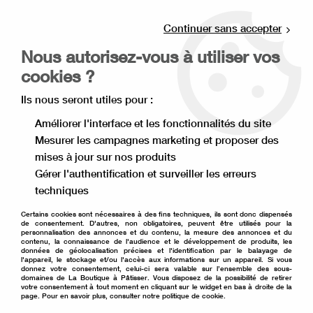
Livraison offerte à partir de 80€ d'achat en
point relais (France), et à partir de 120€ à
Continuer sans accepter
domicile(France).
Nous autorisez-vous à utiliser vos
Retrait gratuit à la boutique de Lille
cookies ?
0
Ils nous seront utiles pour :
Améliorer l'interface et les fonctionnalités du site
Mesurer les campagnes marketing et proposer des
Accueil
>
Carte cadeau
mises à jour sur nos produits
Gérer l'authentification et surveiller les erreurs
Carte cadeau
techniques
Certains cookies sont nécessaires à des fins techniques, ils sont donc dispensés
de consentement. D'autres, non obligatoires, peuvent être utilisés pour la
personnalisation des annonces et du contenu, la mesure des annonces et du
contenu, la connaissance de l'audience et le développement de produits, les
TRIER & FILTRER
données de géolocalisation précises et l'identification par le balayage de
l'appareil, le stockage et/ou l'accès aux informations sur un appareil. Si vous
donnez votre consentement, celui-ci sera valable sur l’ensemble des sous-
domaines de La Boutique à Pâtisser. Vous disposez de la possibilité de retirer
votre consentement à tout moment en cliquant sur le widget en bas à droite de la
Aucune correspondance trouvée
page. Pour en savoir plus, consulter notre politique de cookie.