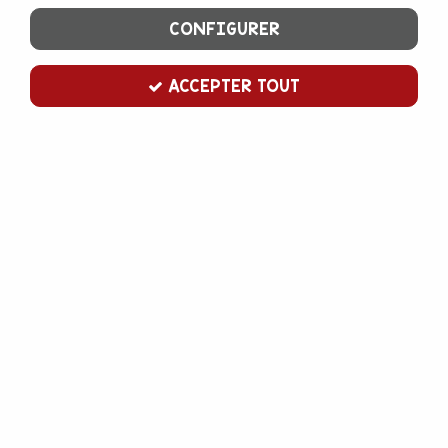
CONFIGURER
ACCEPTER TOUT
Paiement 100%
Livraison
sécurisé
en France et en Europe
par CB ou PayPal