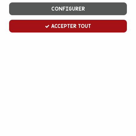
CONFIGURER
ACCEPTER TOUT
Partydeco
Cake topper Happy Birthday doré