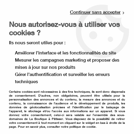
Livraison offerte à partir de 80€ d'achat en
point relais (France), et à partir de 120€ à
Continuer sans accepter
domicile(France).
Nous autorisez-vous à utiliser vos
Retrait gratuit à la boutique de Lille
cookies ?
0
Ils nous seront utiles pour :
Améliorer l'interface et les fonctionnalités du site
Mesurer les campagnes marketing et proposer des
Accueil
>
Décoration de gâteau
>
Bougie et topper
>
mises à jour sur nos produits
Topper et décoration
>
Cake topper Happy Birthday doré
Gérer l'authentification et surveiller les erreurs
techniques
Certains cookies sont nécessaires à des fins techniques, ils sont donc dispensés
de consentement. D'autres, non obligatoires, peuvent être utilisés pour la
personnalisation des annonces et du contenu, la mesure des annonces et du
contenu, la connaissance de l'audience et le développement de produits, les
données de géolocalisation précises et l'identification par le balayage de
l'appareil, le stockage et/ou l'accès aux informations sur un appareil. Si vous
donnez votre consentement, celui-ci sera valable sur l’ensemble des sous-
domaines de La Boutique à Pâtisser. Vous disposez de la possibilité de retirer
votre consentement à tout moment en cliquant sur le widget en bas à droite de la
page. Pour en savoir plus, consulter notre politique de cookie.