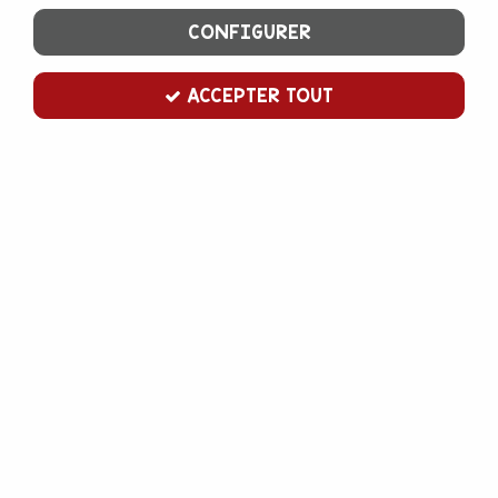
CONFIGURER
ACCEPTER TOUT
Bougie chiffre 9 rose
Soyez le premier à donner votre avis !
2
,
00
€
TTC