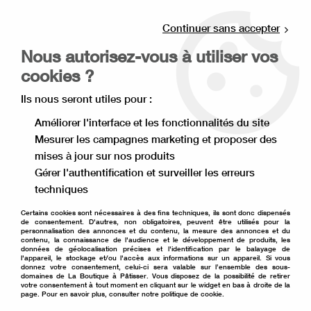
Livraison offerte à partir de 80€ d'achat en
point relais (France), et à partir de 120€ à
Continuer sans accepter
domicile(France).
Nous autorisez-vous à utiliser vos
Retrait gratuit à la boutique de Lille
cookies ?
0
Ils nous seront utiles pour :
Améliorer l'interface et les fonctionnalités du site
Mesurer les campagnes marketing et proposer des
Accueil
>
Décoration de gâteau
>
Bougie et topper
>
Bougie
>
mises à jour sur nos produits
Bougie chiffre 9 rose
Gérer l'authentification et surveiller les erreurs
techniques
Certains cookies sont nécessaires à des fins techniques, ils sont donc dispensés
de consentement. D'autres, non obligatoires, peuvent être utilisés pour la
personnalisation des annonces et du contenu, la mesure des annonces et du
contenu, la connaissance de l'audience et le développement de produits, les
données de géolocalisation précises et l'identification par le balayage de
l'appareil, le stockage et/ou l'accès aux informations sur un appareil. Si vous
donnez votre consentement, celui-ci sera valable sur l’ensemble des sous-
domaines de La Boutique à Pâtisser. Vous disposez de la possibilité de retirer
votre consentement à tout moment en cliquant sur le widget en bas à droite de la
page. Pour en savoir plus, consulter notre politique de cookie.