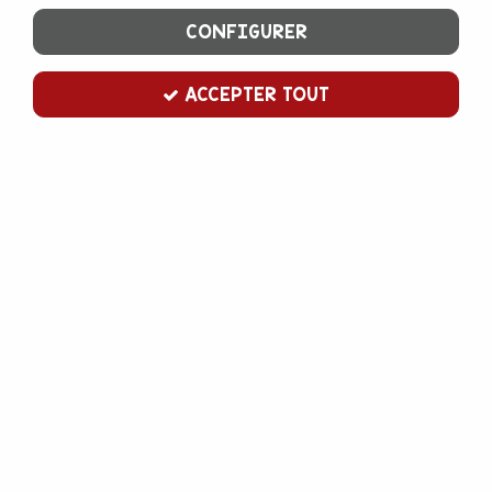
CONFIGURER
ACCEPTER TOUT
Arôme cola 58 ml
Soyez le premier à donner votre avis !