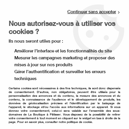
Livraison offerte à partir de 80€ d'achat en
point relais (France), et à partir de 120€ à
Continuer sans accepter
domicile(France).
Nous autorisez-vous à utiliser vos
Retrait gratuit à la boutique de Lille
cookies ?
0
Ils nous seront utiles pour :
Améliorer l'interface et les fonctionnalités du site
Mesurer les campagnes marketing et proposer des
Accueil
>
Ingrédient pâtisserie
>
Arôme et extrait
>
mises à jour sur nos produits
Arôme alimentaire
>
Arôme cola 58 ml
Gérer l'authentification et surveiller les erreurs
techniques
DDM COURTE
-
50
%
Certains cookies sont nécessaires à des fins techniques, ils sont donc dispensés
de consentement. D'autres, non obligatoires, peuvent être utilisés pour la
personnalisation des annonces et du contenu, la mesure des annonces et du
contenu, la connaissance de l'audience et le développement de produits, les
données de géolocalisation précises et l'identification par le balayage de
l'appareil, le stockage et/ou l'accès aux informations sur un appareil. Si vous
donnez votre consentement, celui-ci sera valable sur l’ensemble des sous-
domaines de La Boutique à Pâtisser. Vous disposez de la possibilité de retirer
votre consentement à tout moment en cliquant sur le widget en bas à droite de la
page. Pour en savoir plus, consulter notre politique de cookie.