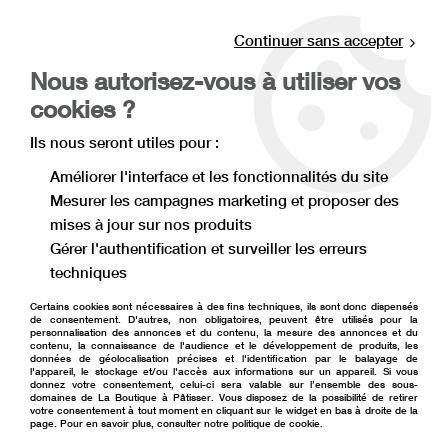
Livraison offerte à partir de 80€ d'achat en
point relais (France), et à partir de 120€ à
Continuer sans accepter
domicile(France).
Nous autorisez-vous à utiliser vos
Retrait gratuit à la boutique de Lille
cookies ?
0
Ils nous seront utiles pour :
Améliorer l'interface et les fonctionnalités du site
Mesurer les campagnes marketing et proposer des
Accueil
>
Ingrédient pâtisserie
>
Vanille et épice
>
Poudre de
mises à jour sur nos produits
vanille biologique
Gérer l'authentification et surveiller les erreurs
techniques
Certains cookies sont nécessaires à des fins techniques, ils sont donc dispensés
de consentement. D'autres, non obligatoires, peuvent être utilisés pour la
personnalisation des annonces et du contenu, la mesure des annonces et du
contenu, la connaissance de l'audience et le développement de produits, les
données de géolocalisation précises et l'identification par le balayage de
l'appareil, le stockage et/ou l'accès aux informations sur un appareil. Si vous
donnez votre consentement, celui-ci sera valable sur l’ensemble des sous-
domaines de La Boutique à Pâtisser. Vous disposez de la possibilité de retirer
votre consentement à tout moment en cliquant sur le widget en bas à droite de la
page. Pour en savoir plus, consulter notre politique de cookie.