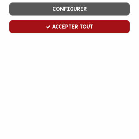
CONFIGURER
ACCEPTER TOUT
Poudre de vanille biologique
Soyez le premier à donner votre avis !
14
,
00
€
TTC