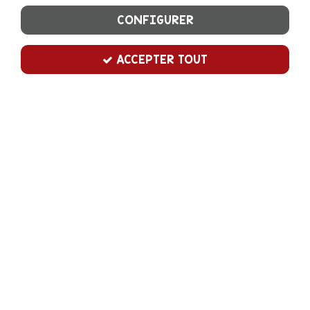
CONFIGURER
ACCEPTER TOUT
emporte pièce abeille
Soyez le premier à donner votre avis !
3
,
00
€
TTC
Emporte pièce en inox pour découper toutes sortes de pâtes :