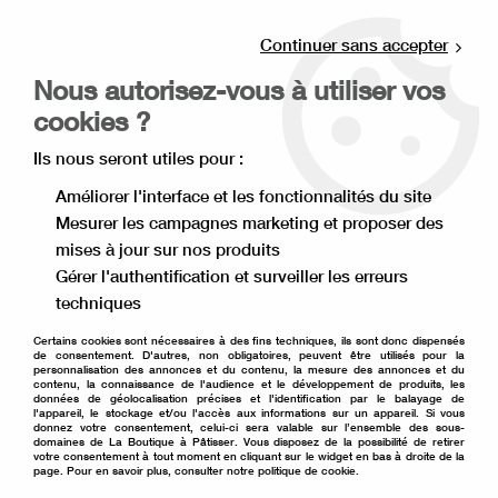
Livraison offerte à partir de 80€ d'achat en
point relais (France), et à partir de 120€ à
Continuer sans accepter
domicile(France).
Nous autorisez-vous à utiliser vos
Retrait gratuit à la boutique de Lille
cookies ?
0
Ils nous seront utiles pour :
Améliorer l'interface et les fonctionnalités du site
Mesurer les campagnes marketing et proposer des
Accueil
>
Moule à gâteau
>
Emporte pièce
>
mises à jour sur nos produits
Emporte pièce animaux
>
emporte pièce abeille
Gérer l'authentification et surveiller les erreurs
techniques
Certains cookies sont nécessaires à des fins techniques, ils sont donc dispensés
de consentement. D'autres, non obligatoires, peuvent être utilisés pour la
personnalisation des annonces et du contenu, la mesure des annonces et du
contenu, la connaissance de l'audience et le développement de produits, les
données de géolocalisation précises et l'identification par le balayage de
l'appareil, le stockage et/ou l'accès aux informations sur un appareil. Si vous
donnez votre consentement, celui-ci sera valable sur l’ensemble des sous-
domaines de La Boutique à Pâtisser. Vous disposez de la possibilité de retirer
votre consentement à tout moment en cliquant sur le widget en bas à droite de la
page. Pour en savoir plus, consulter notre politique de cookie.