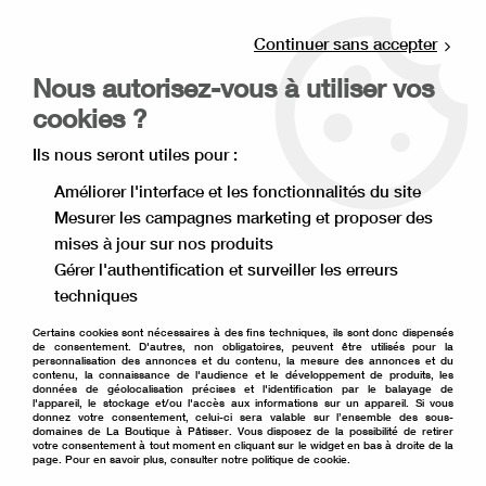
Livraison offerte à partir de 80€ d'achat en
point relais (France), et à partir de 120€ à
Continuer sans accepter
domicile(France).
Nous autorisez-vous à utiliser vos
Retrait gratuit à la boutique de Lille
cookies ?
0
Ils nous seront utiles pour :
Améliorer l'interface et les fonctionnalités du site
Mesurer les campagnes marketing et proposer des
Accueil
>
Décoration de gâteau
>
Pâte à sucre
>
mises à jour sur nos produits
Pâte à sucre à dérouler
>
Pâte à sucre étalée bleu foncé
Gérer l'authentification et surveiller les erreurs
techniques
Certains cookies sont nécessaires à des fins techniques, ils sont donc dispensés
de consentement. D'autres, non obligatoires, peuvent être utilisés pour la
personnalisation des annonces et du contenu, la mesure des annonces et du
contenu, la connaissance de l'audience et le développement de produits, les
données de géolocalisation précises et l'identification par le balayage de
l'appareil, le stockage et/ou l'accès aux informations sur un appareil. Si vous
donnez votre consentement, celui-ci sera valable sur l’ensemble des sous-
domaines de La Boutique à Pâtisser. Vous disposez de la possibilité de retirer
votre consentement à tout moment en cliquant sur le widget en bas à droite de la
page. Pour en savoir plus, consulter notre politique de cookie.