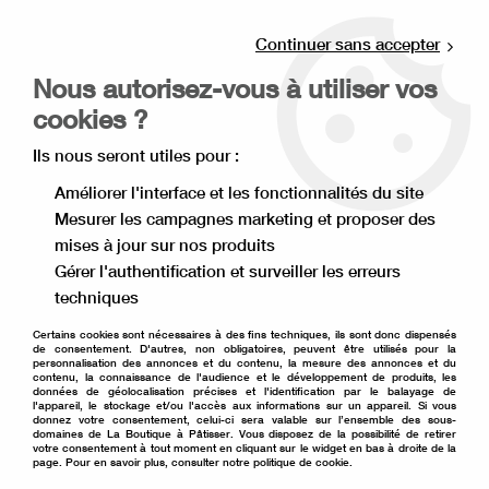
Livraison offerte à partir de 80€ d'achat en
point relais (France), et à partir de 120€ à
Continuer sans accepter
domicile(France).
Nous autorisez-vous à utiliser vos
Retrait gratuit à la boutique de Lille
cookies ?
0
Ils nous seront utiles pour :
Améliorer l'interface et les fonctionnalités du site
Mesurer les campagnes marketing et proposer des
Accueil
>
Décoration de gâteau
>
Décoration comestible
>
mises à jour sur nos produits
Décor à parsemer
>
Mini perle argent en sucre
Gérer l'authentification et surveiller les erreurs
techniques
Certains cookies sont nécessaires à des fins techniques, ils sont donc dispensés
de consentement. D'autres, non obligatoires, peuvent être utilisés pour la
personnalisation des annonces et du contenu, la mesure des annonces et du
contenu, la connaissance de l'audience et le développement de produits, les
données de géolocalisation précises et l'identification par le balayage de
l'appareil, le stockage et/ou l'accès aux informations sur un appareil. Si vous
donnez votre consentement, celui-ci sera valable sur l’ensemble des sous-
domaines de La Boutique à Pâtisser. Vous disposez de la possibilité de retirer
votre consentement à tout moment en cliquant sur le widget en bas à droite de la
page. Pour en savoir plus, consulter notre politique de cookie.