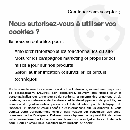
Livraison offerte à partir de 80€ d'achat en
point relais (France), et à partir de 120€ à
Continuer sans accepter
domicile(France).
Nous autorisez-vous à utiliser vos
Retrait gratuit à la boutique de Lille
cookies ?
0
Ils nous seront utiles pour :
Améliorer l'interface et les fonctionnalités du site
Mesurer les campagnes marketing et proposer des
Accueil
>
Moule à gâteau
>
Emporte pièce
>
Lot emporte pièce
mises à jour sur nos produits
>
Emporte pièce rectangle ondulé x3
Gérer l'authentification et surveiller les erreurs
techniques
Certains cookies sont nécessaires à des fins techniques, ils sont donc dispensés
de consentement. D'autres, non obligatoires, peuvent être utilisés pour la
personnalisation des annonces et du contenu, la mesure des annonces et du
contenu, la connaissance de l'audience et le développement de produits, les
données de géolocalisation précises et l'identification par le balayage de
l'appareil, le stockage et/ou l'accès aux informations sur un appareil. Si vous
donnez votre consentement, celui-ci sera valable sur l’ensemble des sous-
domaines de La Boutique à Pâtisser. Vous disposez de la possibilité de retirer
votre consentement à tout moment en cliquant sur le widget en bas à droite de la
page. Pour en savoir plus, consulter notre politique de cookie.