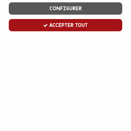
CONFIGURER
ACCEPTER TOUT
Emporte pièce rectangle ondulé x3
Soyez le premier à donner votre avis !
5
,
50
€
TTC