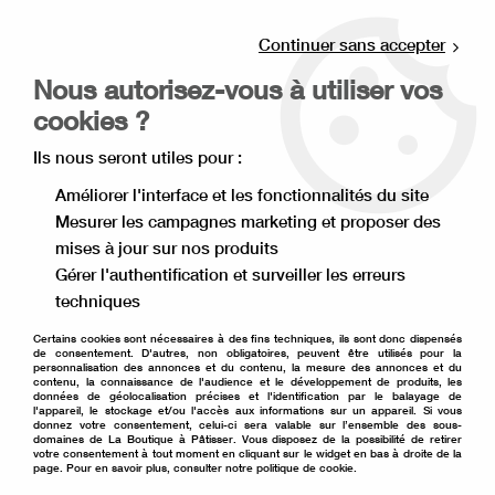
Livraison offerte à partir de 80€ d'achat en
point relais (France), et à partir de 120€ à
Continuer sans accepter
domicile(France).
Nous autorisez-vous à utiliser vos
Retrait gratuit à la boutique de Lille
cookies ?
0
Ils nous seront utiles pour :
Améliorer l'interface et les fonctionnalités du site
Mesurer les campagnes marketing et proposer des
Accueil
>
Matériel de pâtisserie
>
Ustensile de pâtisserie
>
mises à jour sur nos produits
Accessoire pâtisserie
>
Peigne décor triangle
Gérer l'authentification et surveiller les erreurs
techniques
Certains cookies sont nécessaires à des fins techniques, ils sont donc dispensés
de consentement. D'autres, non obligatoires, peuvent être utilisés pour la
personnalisation des annonces et du contenu, la mesure des annonces et du
contenu, la connaissance de l'audience et le développement de produits, les
données de géolocalisation précises et l'identification par le balayage de
l'appareil, le stockage et/ou l'accès aux informations sur un appareil. Si vous
donnez votre consentement, celui-ci sera valable sur l’ensemble des sous-
domaines de La Boutique à Pâtisser. Vous disposez de la possibilité de retirer
votre consentement à tout moment en cliquant sur le widget en bas à droite de la
page. Pour en savoir plus, consulter notre politique de cookie.