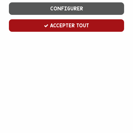
CONFIGURER
ACCEPTER TOUT
Peigne décor triangle
Soyez le premier à donner votre avis !
2
,
00
€
TTC