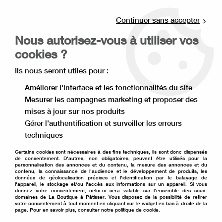
Livraison offerte à partir de 80€ d'achat en
point relais (France), et à partir de 120€ à
Continuer sans accepter
domicile(France).
Nous autorisez-vous à utiliser vos
Retrait gratuit à la boutique de Lille
cookies ?
0
Ils nous seront utiles pour :
Améliorer l'interface et les fonctionnalités du site
Mesurer les campagnes marketing et proposer des
Accueil
>
Matériel de pâtisserie
>
Emballage pâtisserie
>
mises à jour sur nos produits
Bâton de sucette et glace
>
Bâtons de sucettes 12 cm x50
Gérer l'authentification et surveiller les erreurs
techniques
Certains cookies sont nécessaires à des fins techniques, ils sont donc dispensés
de consentement. D'autres, non obligatoires, peuvent être utilisés pour la
personnalisation des annonces et du contenu, la mesure des annonces et du
contenu, la connaissance de l'audience et le développement de produits, les
données de géolocalisation précises et l'identification par le balayage de
l'appareil, le stockage et/ou l'accès aux informations sur un appareil. Si vous
donnez votre consentement, celui-ci sera valable sur l’ensemble des sous-
domaines de La Boutique à Pâtisser. Vous disposez de la possibilité de retirer
votre consentement à tout moment en cliquant sur le widget en bas à droite de la
page. Pour en savoir plus, consulter notre politique de cookie.