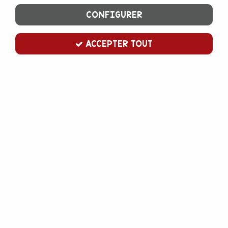
CONFIGURER
ACCEPTER TOUT
Bâtons de sucettes 12 cm x50
Soyez le premier à donner votre avis !
3
,
50
€
TTC